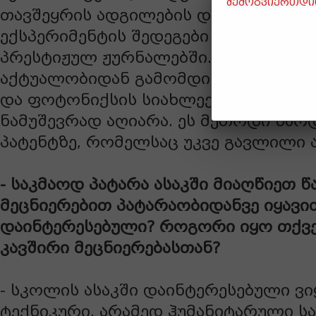
შემოგვიერთდით
თავშეყრის ადგილების დასაცავად. ჩე
ექსპერიმენტის შედეგები ეტაპობრივ
პრესტიჟულ ჟურნალებში. მიღებული შ
აქტუალობიდან გამომდინარე ის ჟურ
და ფოტონიქსის სიახლეები” 2017 წლ
ნამუშევრად აღიარა. ეს მეთოდი წარ
პატენტზე, რომელსაც უკვე გავლილი ა
- საკმაოდ პატარა ასაკში მიაღწიეთ წ
მეცნიერებით პატარაობიდანვე იყავი
დაინტერესებული? როგორი იყო თქვ
კავშირი მეცნიერებასთან?
- სკოლის ასაკში დაინტერესებული ვი
ტექნიკური, არამედ ჰუმანიტარული სა