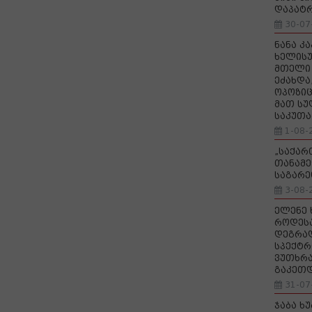
დაპატ
30-07
ნანა კ
ხელისუ
მთელი 
ეძახდა
ოპოზიც
მათ სუ
საკუთა
1-08-
„საქა
თანამე
საგარე
3-08-
ელენე 
როდეს
დეგრა
სპექტრ
ვუთხრა
გაკეთ
31-07
ჯაბა ხ