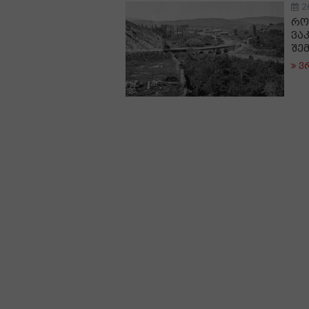
2
რო
ვა
შე
ვ