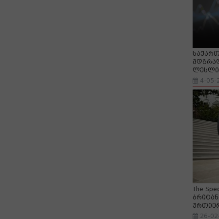
საქართ
მდგრად
ლესლი 
4-05-
The Spe
ბრიტან
ურთიე
26-02