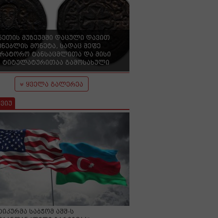
ნეთის მუზეუმში დაცული დავით
ენებლის მონეტა, სადაც მეფე
ერატორო ტანსაცმლითა და მისი
 ტიტულატურითაა გამოსახული
ყველა გალერეა
ვიუ
იკურმა საბჭომ აშშ-ს