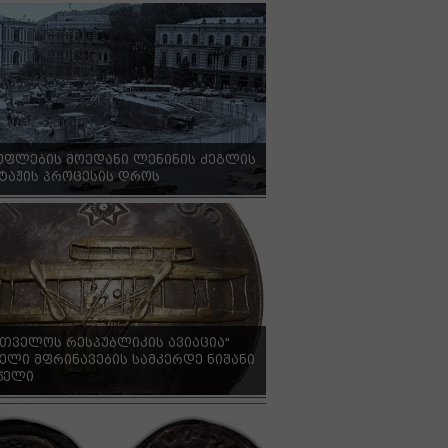
უფლების მოედანი ლენინის ძეგლის
ტაჟის პროცესის დროს
რთველოს რესპუბლიკის ავიაცია"
ელი მფრინავების სამკერდე ნიშანი
 წელი