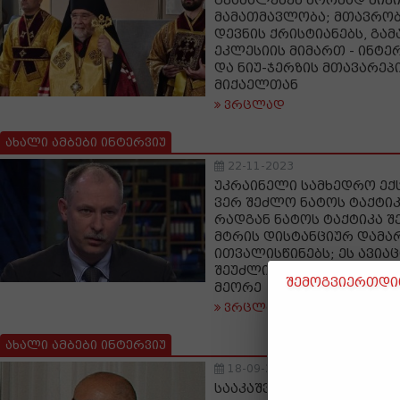
გვაძალებენ ნორმად მივ
მამათმავლობა; მთავრო
დევნის ქრისტიანებს, გა
ეკლესიის მიმართ - ინტე
და ნიუ-ჯერზის მთავარეპ
მიქაელთან
ვრცლად
ახალი ამბები ინტერვიუ
22-11-2023
უკრაინელი სამხედრო ექს
ვერ შეძლო ნატოს ტაქტიკ
რადგან ნატოს ტაქტიკა შ
მტრის დისტანციურ დამა
ითვალისწინებს; ეს ავიაც
შეუძლიათ-უკრაინას არც 
შემოგვიერთდით
მეორე
ვრცლად
ახალი ამბები ინტერვიუ
18-09-2023
სააკაშვილის ხელისუფლე