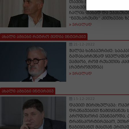
თავის გამართლების მცდ
გასხვისდა მილიონებად 
ჩალის ფასად და უპასუხე
“ნიუსპრესის” კითხვებს 
ვრცლად
ახალი ამბები რეტრო მედია ინტერვიუ
21-12-2022
შალვა ხაჭაპურიძე: სააკ
გადასარჩენად ყველაფერზ
ვამბობ, რომ რუსეთის კაც
(რეტრომედია)
ვრცლად
ახალი ამბები ინტერვიუ
15-12-2022
დავით მირცხულავა: ოპე
დრენაჟებით წამიყვანეს 
პროფესორი ეუბნებოდა, ა
ტრანსპორტირებაო, უთხრე
წაგიყვანთ მასთან ერთა