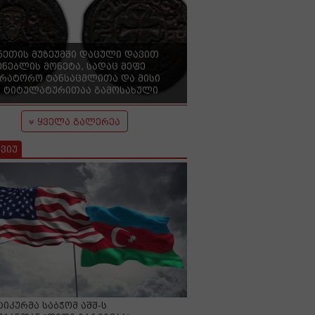
ნეთის მუზეუმში დაცული დავით
ენებლის მონეტა, სადაც მეფე
ერატორო ტანსაცმლითა და მისი
 ტიტულატურითაა გამოსახული
ყველა გალერეა
ვიუ
იკურმა საბჭომ აშშ-ს