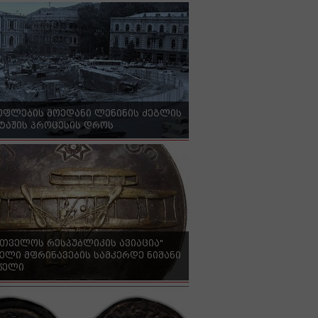
უფლების მოედანი ლენინის ძეგლის
ტაჟის პროცესის დროს
რთველოს რესპუბლიკის ავიაცია"
ელი მფრინავების სამკერდე ნიშანი
 წელი