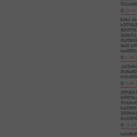
დაპატ
30-07
ნანა კ
ხელისუ
მთელი 
ეძახდა
ოპოზიც
მათ სუ
საკუთა
1-08-
„საქა
თანამე
საგარე
3-08-
ელენე 
როდეს
დეგრა
სპექტრ
ვუთხრა
გაკეთ
31-07
საბანკ