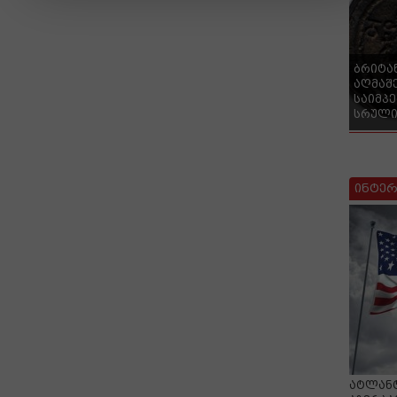
ბრიტა
აღმაშ
საიმპ
სრული
ინტერ
ატლანტ