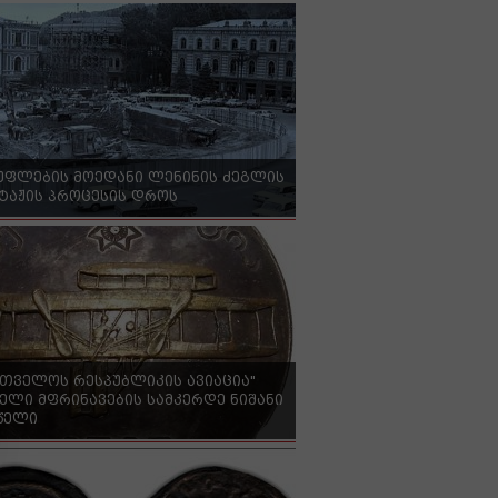
უფლების მოედანი ლენინის ძეგლის
ტაჟის პროცესის დროს
რთველოს რესპუბლიკის ავიაცია"
ელი მფრინავების სამკერდე ნიშანი
 წელი