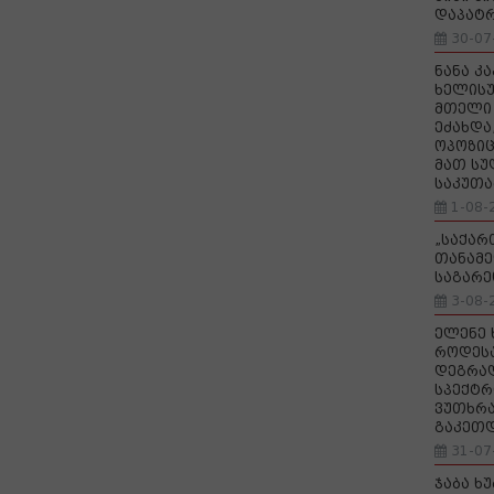
დაპატ
30-07
ნანა კ
ხელისუ
მთელი 
ეძახდა
ოპოზიც
მათ სუ
საკუთა
1-08-
„საქა
თანამე
საგარე
3-08-
ელენე 
როდეს
დეგრა
სპექტრ
ვუთხრა
გაკეთ
31-07
ჯაბა ხ