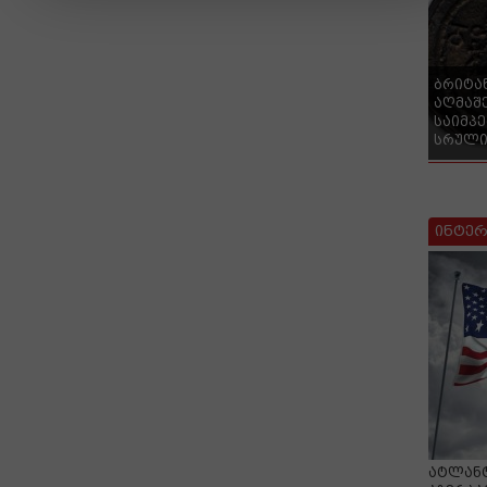
ბრიტა
აღმაშ
საიმპ
სრული
ინტერ
ატლანტ