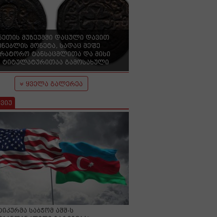
ნეთის მუზეუმში დაცული დავით
ენებლის მონეტა, სადაც მეფე
ერატორო ტანსაცმლითა და მისი
 ტიტულატურითაა გამოსახული
ყველა გალერეა
ვიუ
იკურმა საბჭომ აშშ-ს