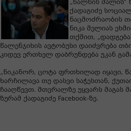
„ხალხის ძალის“ 
ქადაგიძე სოცია
ნაცმოძრაობის თ
ნიკა მელიას ეხმ
თქმით, „დადგებ
წალენჯიხის ავტობუსი დაიძვრება თბ
კიდევ ერთხელ დაბრუნდება უკან გამ
„ნიკანორ, ცოტა ფრთხილად იყავი, წ
ხარჩილავა თუ დასვი საჭესთან, ქუთა
ჩააღწევთ. მთვრალზე უყვარს მაგას მ
ზურამ ქადაგიძე Facebook-ზე.