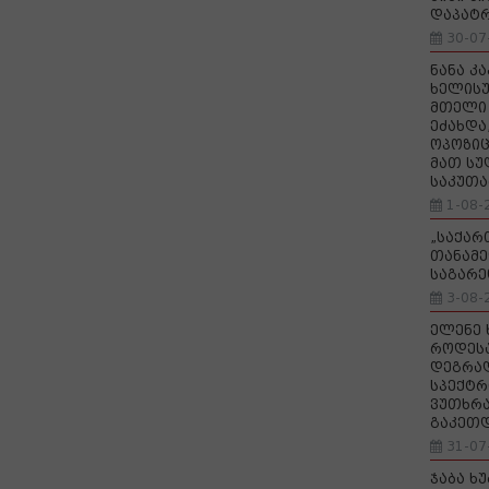
დაპატ
30-07
ნანა კ
ხელისუ
მთელი 
ეძახდა
ოპოზიც
მათ სუ
საკუთა
1-08-
„საქა
თანამე
საგარე
3-08-
ელენე 
როდეს
დეგრა
სპექტრ
ვუთხრა
გაკეთ
31-07
ჯაბა ხ