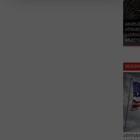
ბრიტა
აღმაშ
საიმპ
სრული
ინტერ
ატლანტ