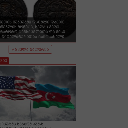
ნეთის მუზეუმში დაცული დავით
ენებლის მონეტა, სადაც მეფე
ერატორო ტანსაცმლითა და მისი
 ტიტულატურითაა გამოსახული
ყველა გალერეა
ვიუ
იკურმა საბჭომ აშშ-ს