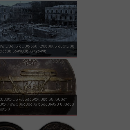
უფლების მოედანი ლენინის ძეგლის
ტაჟის პროცესის დროს
რთველოს რესპუბლიკის ავიაცია"
ელი მფრინავების სამკერდე ნიშანი
 წელი