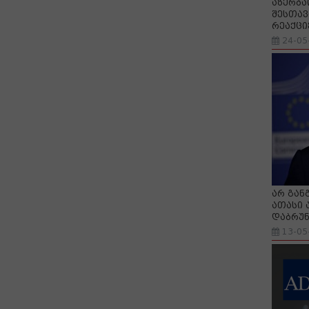
აზერბა
შესთავ
რეაქცი
24-05
არ გან
ათასი 
დაბრუნ
13-05