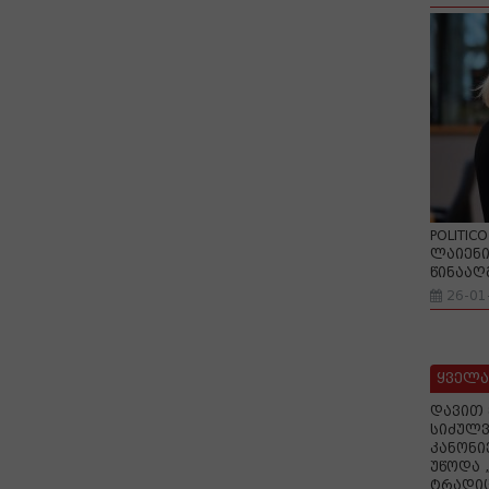
POLITIC
ლაიენი
წინააღ
26-01
ყველა
დავით 
სიძულვ
კანონი
უწოდა 
ტრადიც