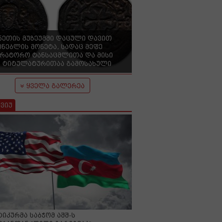
ნეთის მუზეუმში დაცული დავით
ენებლის მონეტა, სადაც მეფე
ერატორო ტანსაცმლითა და მისი
 ტიტულატურითაა გამოსახული
ყველა გალერეა
ვიუ
იკურმა საბჭომ აშშ-ს