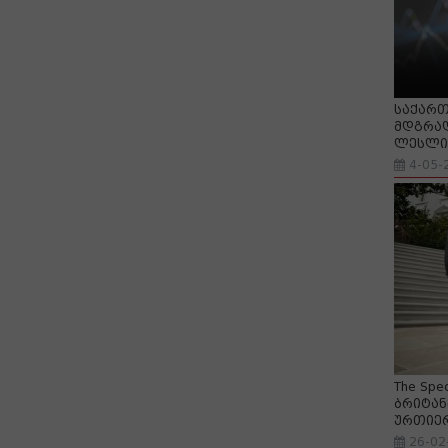
საქართ
მდგრად
ლესლი 
4-05-
The Spe
ბრიტან
ურთიე
26-02