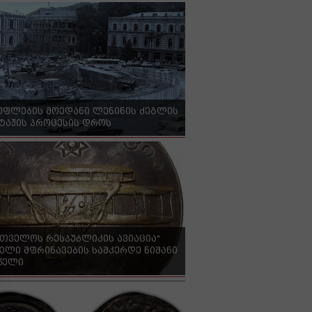
უფლების მოედანი ლენინის ძეგლის
ტაჟის პროცესის დროს
რთველოს რესპუბლიკის ავიაცია"
ელი მფრინავების სამკერდე ნიშანი
 წელი