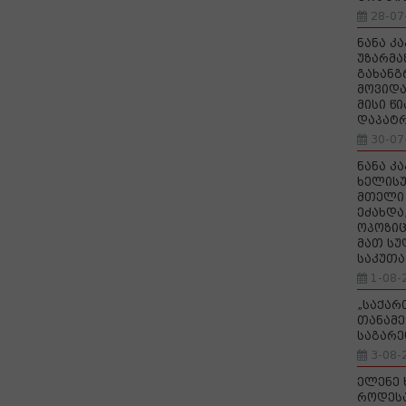
28-07
ნანა კ
უზარმა
გახანგ
მოვიდა
მისი წ
დაპატ
30-07
ნანა კ
ხელისუ
მთელი 
ეძახდა
ოპოზიც
მათ სუ
საკუთა
1-08-
„საქა
თანამე
საგარე
3-08-
ელენე 
როდეს