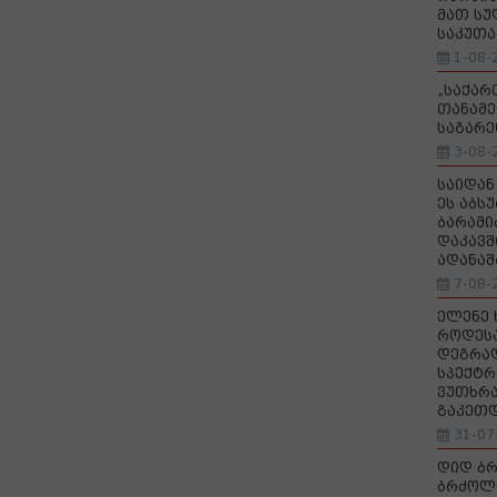
მათ სუ
საკუთა
1-08-
„საქა
თანამე
საგარე
3-08-
საიდან
ეს აბს
ბარამი
დაკავშ
ადანაშ
7-08-
ელენე 
როდეს
დეგრა
სპექტრ
ვუთხრა
გაკეთ
31-07
დიდ ბრ
ბრძოლ