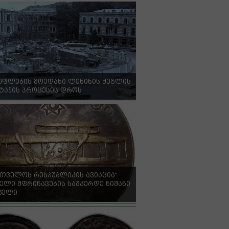
უფლების მოედანი ლენინის ძეგლის
ტაჟის პროცესის დროს
რთველოს რესპუბლიკის ავიაცია"
ელი მფრინავების სამკერდე ნიშანი
 წელი