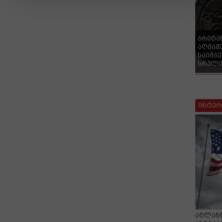
ბრიტა
აღმაშ
საიმპ
სრული
ინტერ
ატლანტ