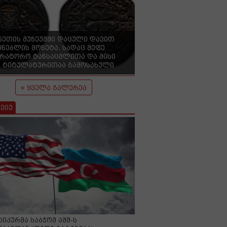
ნეთის მუზეუმში დაცული დავით
ენებლის მონეტა, სადაც მეფე
ერატორო ტანსაცმლითა და მისი
 ტიტულატურითაა გამოსახული
ყველა გალერეა
ვიუ
იკურმა საბჭომ აშშ-ს