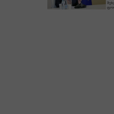
შეხ
ფორ