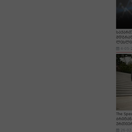
საქართ
მდგრად
ლესლი 
4-05-
The Spe
ბრიტან
ურთიე
26-02