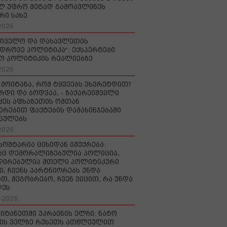
ლ უფრო მეტად გამოავლინეს
რი სახე
2026
რთველო და დასავლეთის
დროვე პოლიტიკა“: ექსპერტები
ო პოლიტიკის რეალიებზე
2026
 მოიტანა, რომ ტყვეებს ვხვრეტდით?
ურდი და ბოდვაა, - ზაქარეიშვილი
ძეს აფხაზეთის ომთან
ირებით ფაქტების დამახინჯებაში
აულებს
2026
ხოშტარია ციხიდან იმუქრება:
აც დემორალიზებულია პოლიცია,
დირებულია მთელი პოლიტიკური
ი, ჩვენს პარტნიორებს უნდა
თ, მეგობრებო, ჩვენ ვიცით, რა უნდა
დეს
-2026
იტანეთში უკრაინის ელჩი: ნატო
ის ველზე რუსეთს ათწლეულით