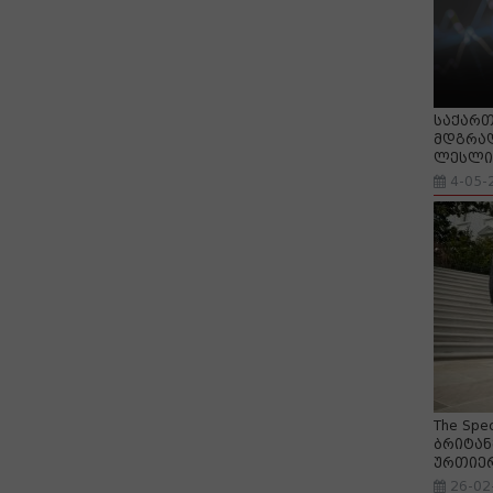
საქართ
მდგრად
ლესლი 
4-05-
The Spe
ბრიტან
ურთიე
26-02