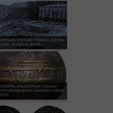
უფლების მოედანი ლენინის ძეგლის
ტაჟის პროცესის დროს
რთველოს რესპუბლიკის ავიაცია"
ელი მფრინავების სამკერდე ნიშანი
 წელი