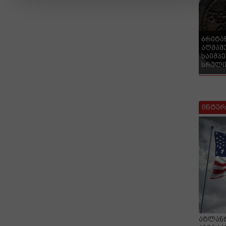
ბრიტა
აღმაშ
საიმპ
სრული
ინტერ
ატლანტ