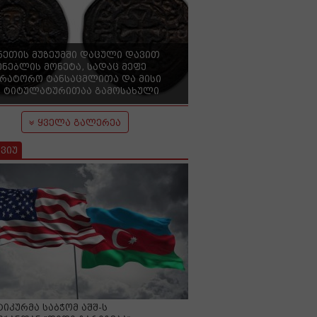
ნეთის მუზეუმში დაცული დავით
ენებლის მონეტა, სადაც მეფე
ერატორო ტანსაცმლითა და მისი
 ტიტულატურითაა გამოსახული
ყველა გალერეა
ვიუ
იკურმა საბჭომ აშშ-ს