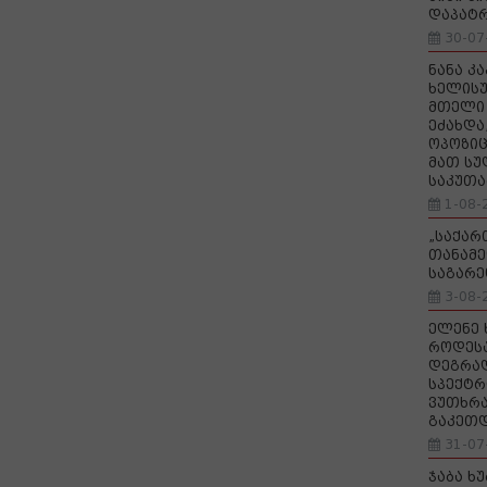
დაპატ
30-07
ნანა კ
ხელისუ
მთელი 
ეძახდა
ოპოზიც
მათ სუ
საკუთა
1-08-
„საქა
თანამე
საგარე
3-08-
ელენე 
როდეს
დეგრა
სპექტრ
ვუთხრა
გაკეთ
31-07
ჯაბა ხ