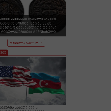
ნეთის მუზეუმში დაცული დავით
ენებლის მონეტა, სადაც მეფე
ერატორო ტანსაცმლითა და მისი
 ტიტულატურითაა გამოსახული
ყველა გალერეა
ვიუ
იკურმა საბჭომ აშშ-ს