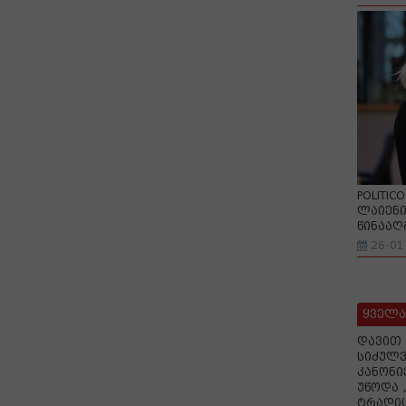
POLITIC
ლაიენი
წინააღ
26-01
ყველა
დავით 
სიძულვ
კანონი
უწოდა 
ტრადიც