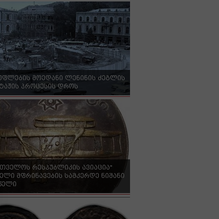
უფლების მოედანი ლენინის ძეგლის
ტაჟის პროცესის დროს
რთველოს რესპუბლიკის ავიაცია"
ელი მფრინავების სამკერდე ნიშანი
 წელი