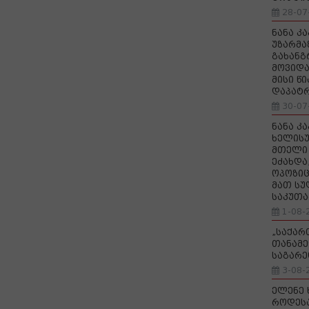
28-07
ნანა კ
უზარმა
გახანგ
მოვიდა
მისი წ
დაპატ
30-07
ნანა კ
ხელისუ
მთელი 
ეძახდა
ოპოზიც
მათ სუ
საკუთა
1-08-
„საქა
თანამე
საგარე
3-08-
ელენე 
როდეს