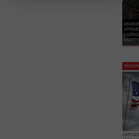
ბრიტა
აღმაშ
საიმპ
სრული
ინტერ
ატლანტ