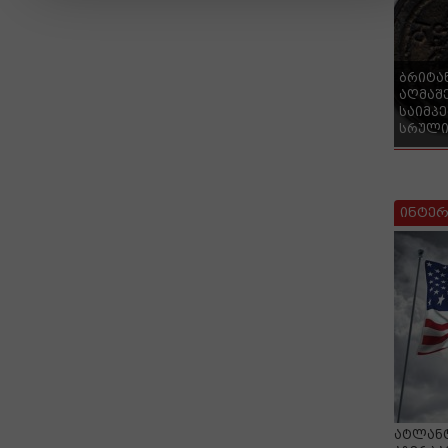
ბრიტა
აღმაშ
საიმპ
სრული
ინტერ
ატლანტ