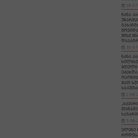
28-07
ნანა კ
უზარმა
გახანგ
მოვიდა
მისი წ
დაპატ
30-07
ნანა კ
ხელისუ
მთელი 
ეძახდა
ოპოზიც
მათ სუ
საკუთა
1-08-
„საქა
თანამე
საგარე
3-08-
ელენე 
როდეს