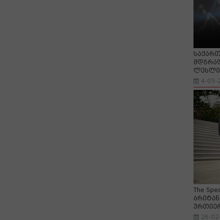
საქართ
მდგრად
ლესლი 
4-05-
The Spe
ბრიტან
ურთიე
26-02