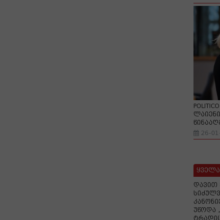
POLITIC
ლაიენი
წინააღ
26-01
ყველა
დავით 
სიძულვ
კანონი
უწოდა 
ტრადიც