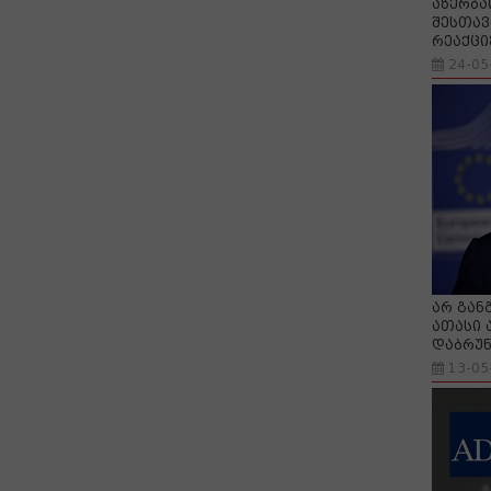
აზერბა
შესთავ
რეაქცი
24-05
არ გან
ათასი 
დაბრუნ
13-05