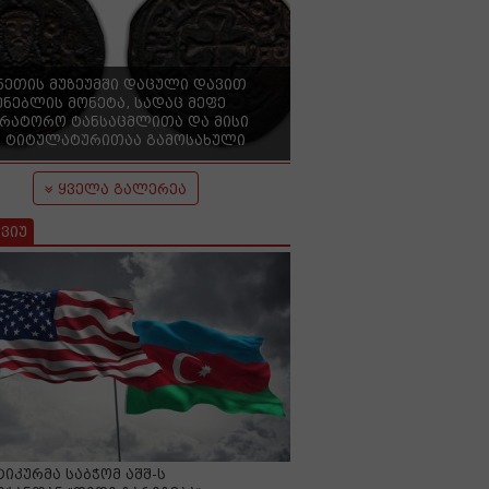
ნეთის მუზეუმში დაცული დავით
ენებლის მონეტა, სადაც მეფე
ერატორო ტანსაცმლითა და მისი
 ტიტულატურითაა გამოსახული
ყველა გალერეა
ვიუ
იკურმა საბჭომ აშშ-ს