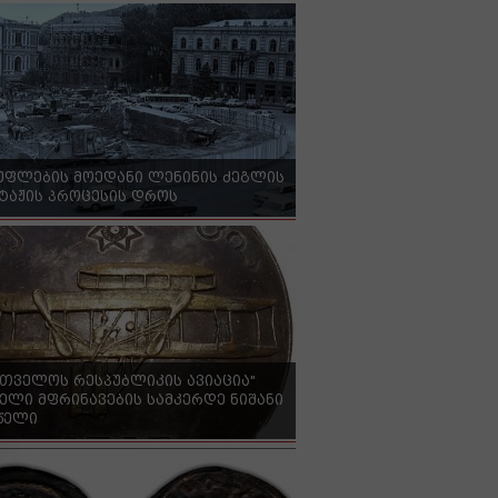
უფლების მოედანი ლენინის ძეგლის
ტაჟის პროცესის დროს
რთველოს რესპუბლიკის ავიაცია"
ელი მფრინავების სამკერდე ნიშანი
 წელი