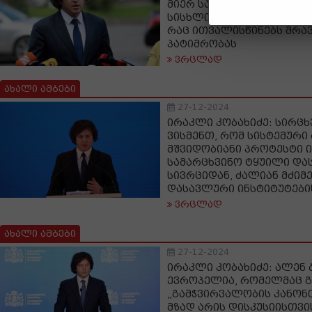
მიერ სასახლის არდატოვე
სისხლის სამართლის დან
რაც ითვალისწინებს მრ
პატიმრობას
ვრცლად
ახალი ამბები
27-12-2024
ირაკლი კობახიძე: სირცხ
ვისმენთ, რომ სისტემური
მშვიდობიანი პროტესტი ი
სამარცხვინო ტყუილი და
სივრციდან, ძალიან მძიმე
დასავლური ინსტიტუტები
ვრცლად
ახალი ამბები
27-12-2024
ირაკლი კობახიძე: ალენ
ევროპელია, რომელმაც გ
„გამჭვირვალობის კანონ
მზად არის დისკუსიისთვი