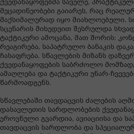
ქვედანაყოფებმა
საველე,
პრაქტიკუ
მეცადინეობები
გაიარეს,
რაც
რეალუ
მაქსიმალურად
იყო
მიახლოებული.
ს
სცენარის
მიხედვით
შესრულდა
სხვა
ტაქტიკური
ამოცანა,
მათ
შორის:
კონ
რეაგირება,
საპატრულო
ბანაკის
დაკა
ჩასაფრება.
სწავლების
მიზანს
დაზვე
ქვედანაყოფების
საბრძოლო
მომზად
ამაღლება
და
ტაქტიკური
უნარ-
ჩვევე
წარმოადგენს.
სწავლებაში
თავდაცვის
ძალების
აღმ
დასავლეთის
სარდლობების
ქვედანა
ეროვნული
გვარდია,
ავიაციისა
და
სა
თავდაცვის
სარდლობა
და
სპეციალუ