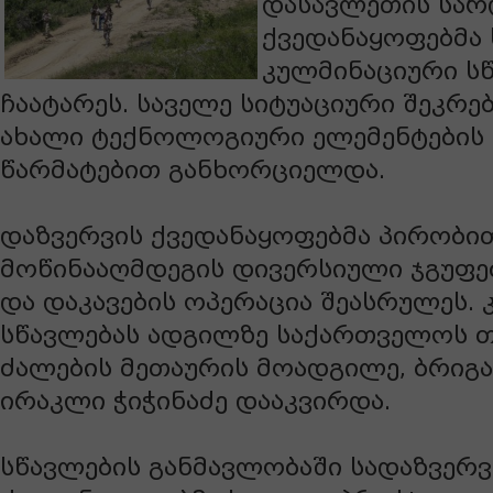
დასავლეთის
სარ
ქვედანაყოფებმა
კულმინაციური
ს
ჩაატარეს.
საველე
სიტუაციური
შეკრე
ახალი
ტექნოლოგიური
ელემენტების
წარმატებით
განხორციელდა.
დაზვერვის
ქვედანაყოფებმა
პირობი
მოწინააღმდეგის
დივერსიული
ჯგუფე
და
დაკავების
ოპერაცია
შეასრულეს.
სწავლებას
ადგილზე
საქართველოს
თ
ძალების
მეთაურის
მოადგილე,
ბრიგ
ირაკლი
ჭიჭინაძე
დააკვირდა.
სწავლების
განმავლობაში
სადაზვერ