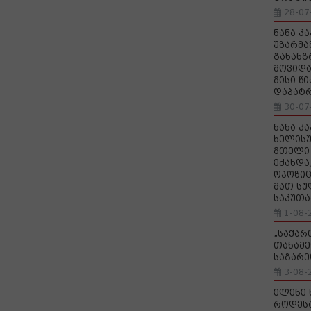
28-07
ნანა კ
უზარმა
გახანგ
მოვიდა
მისი წ
დაპატ
30-07
ნანა კ
ხელისუ
მთელი 
ეძახდა
ოპოზიც
მათ სუ
საკუთა
1-08-
„საქა
თანამე
საგარე
3-08-
ელენე 
როდეს