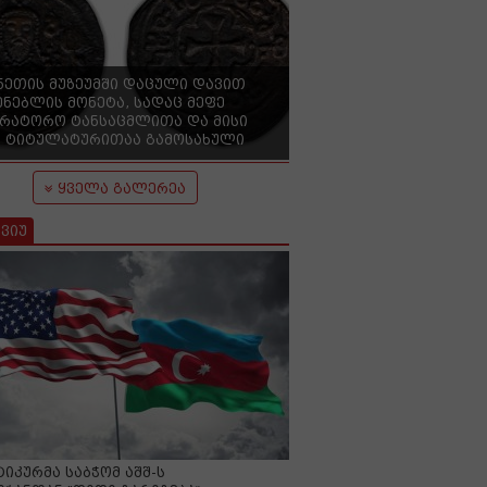
ნეთის მუზეუმში დაცული დავით
ენებლის მონეტა, სადაც მეფე
ერატორო ტანსაცმლითა და მისი
 ტიტულატურითაა გამოსახული
ყველა გალერეა
ვიუ
იკურმა საბჭომ აშშ-ს