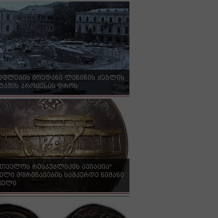
უფლების მოედანი ლენინის ძეგლის
ტაჟის პროცესის დროს
რთველოს რესპუბლიკის ავიაცია"
ელი მფრინავების სამკერდე ნიშანი
 წელი