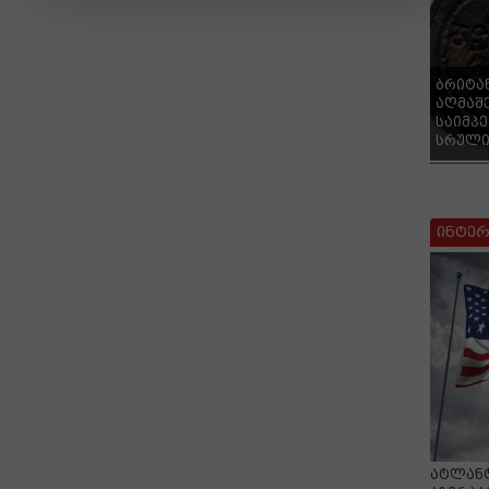
ბრიტა
აღმაშ
საიმპ
სრული
ინტერ
ატლანტ