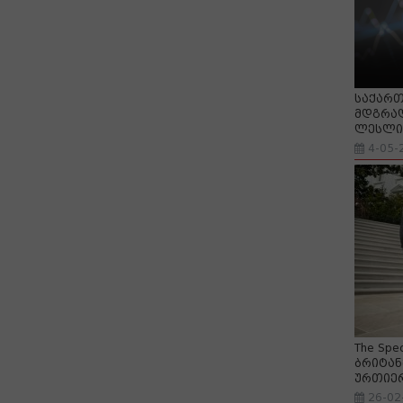
საქართ
მდგრად
ლესლი 
4-05-
The Spe
ბრიტან
ურთიე
26-02