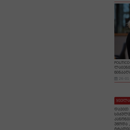
POLITIC
ლაიენი
წინააღ
26-01
ყველა
დავით 
სიძულვ
კანონი
უწოდა 
ტრადიც