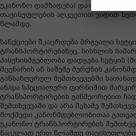
უკანონო დამზადება) და ისჯება ჯარი
თავისუფლების აღკვეთით ვადით ხუ
წლამდე.
სანქციები მკაცრდება მრგვალი ხეტყ
ტრანსპორტირებაზეც. სისხლის სამ
პასუხისმგებლობა დადგება ხეტყის (მო
მცენარის ან საშეშე მერქნის კანონ
განსაზღვრულ შემთხვევებში სათანა
ან/და სპეციალური ფირნიშით მარკირ
ტრანსპორტირების განმეორებით ჩად
შემთხვევაში და არა მესამე შემთხვე
მოქმედი კანონმდებლობითაა გათვა
უკანონო ტრანსპორტირების შემთხვევა
ნაცვლად ერთ წლამდე თავისუფლები