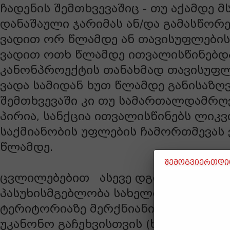
ჩადენის შემთხვევაშიც - თუ აქამდე მ
დანაშაული ჯარიმას ან/და გამასწორ
ვადით ორ წლამდე ან თავისუფლების
ვადით ოთხ წლამდე ითვალისწინებდ
კანონპროექტის თანახმად თავისუფლ
ვადა სამიდან ხუთ წლამდე განისაზღვ
შემთხვევაში კი თუ სამართალდამრღ
პირია, სანქცია ითვალისწინებს ლიკვ
საქმიანობის უფლების ჩამორთმევას
წლამდე.
შემოგვიერთდით
ცვლილებებით ასევე დგინდება სის
პასუხისმგებლობა სახელმწიფო ტყეშ
ტერიტორიაზე მერქნიანი მცენარის 
უკანონო გაჩეხვისთვის (ხეტყის დიდ