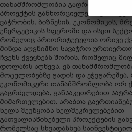
თანამშრომლობის გაღრმავება და კი
პროექტის განხორციელება. განსაკუთ
ვაჭრობის, ბიზნესის, ეკონომიკის, მ
ენერგეტიკის სფეროში და ისეთ სექტ
რომელიც პრიორიტეტულია ორივე ქვ
მინდა აღვნიშნო სავაჭრო ურთიერთო
ჩვენს ქვეყნებს შორის, რომელიც მ
დოლარს აღწევს. ეს თანამშრომლობ
მოცულობებზე გადის და ეჭვგარეშეა,
ეკონომიკური თანამშრომლობა ორ ქ
გაგრძელდება, განსაკუთრებით სატ
მიმართულებით. არაბთა გაერთიანებ
ხელს შეუწყობს ხელშეკრულებებით
გათვალისწინებული პროექტების განვ
რომელსაც სხვადასხვა საინვესტიციო