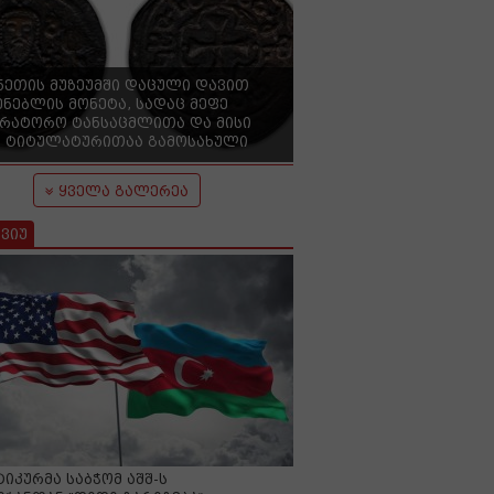
ნეთის მუზეუმში დაცული დავით
ენებლის მონეტა, სადაც მეფე
ერატორო ტანსაცმლითა და მისი
 ტიტულატურითაა გამოსახული
ყველა გალერეა
ვიუ
იკურმა საბჭომ აშშ-ს