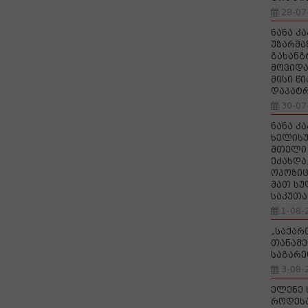
28-07
ნანა კ
უზარმა
გახანგ
მოვიდა
მისი წ
დაპატ
30-07
ნანა კ
ხელისუ
მთელი 
ეძახდა
ოპოზიც
მათ სუ
საკუთა
1-08-
„საქა
თანამე
საგარე
3-08-
ელენე 
როდეს