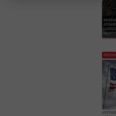
ბრიტა
აღმაშ
საიმპ
სრული
ინტერ
ატლანტ