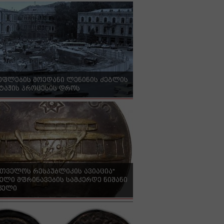
უფლების მოედანი ლენინის ძეგლის
ტაჟის პროცესის დროს
რთველოს რესპუბლიკის ავიაცია"
ელი მფრინავების სამკერდე ნიშანი
 წელი