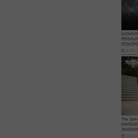
საქართ
მდგრად
ლესლი 
4-05-
The Spe
ბრიტან
ურთიე
26-02