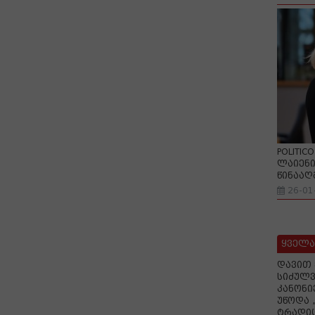
POLITIC
ლაიენი
წინააღ
26-01
ყველა
დავით 
სიძულვ
კანონი
უწოდა 
ტრადიც