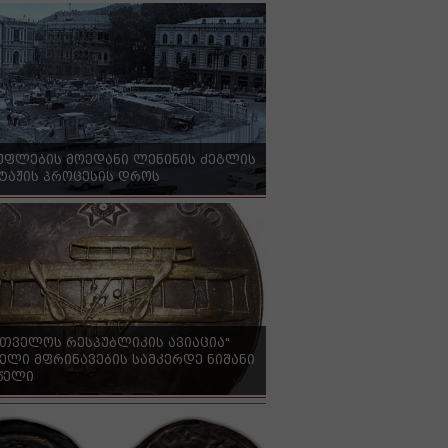
უფლების მოედანი ლენინის ძეგლის
ტაჟის პროცესის დროს
რთველოს რესპუბლიკის ავიაცია"
ელი მფრინავების სამკერდე ნიშანი
 წელი