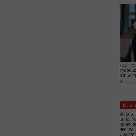
POLITIC
ლაიენი
წინააღ
26-01
ყველა
დავით 
სიძულვ
კანონი
უწოდა 
ტრადიც