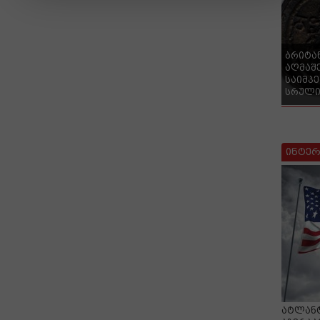
ბრიტა
აღმაშ
საიმპ
სრული
ინტერ
ატლანტ