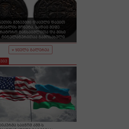
ნეთის მუზეუმში დაცული დავით
ენებლის მონეტა, სადაც მეფე
ერატორო ტანსაცმლითა და მისი
 ტიტულატურითაა გამოსახული
ყველა გალერეა
ვიუ
იკურმა საბჭომ აშშ-ს