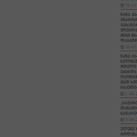
28-07
ნანა კ
უზარმა
გახანგ
მოვიდა
მისი წ
დაპატ
30-07
ნანა კ
ხელისუ
მთელი 
ეძახდა
ოპოზიც
მათ სუ
საკუთა
1-08-
„საქა
თანამე
საგარე
3-08-
ელენე 
როდეს