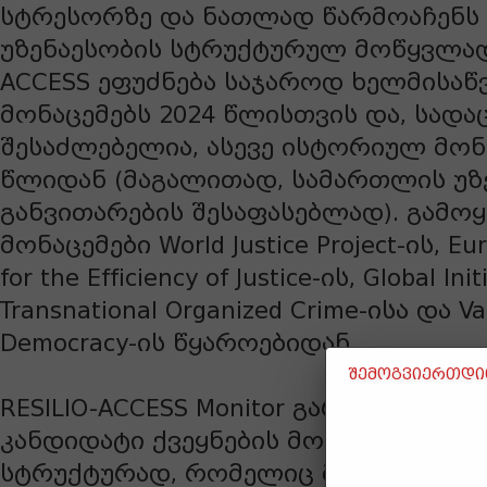
სტრესორზე და ნათლად წარმოაჩენს
უზენაესობის სტრუქტურულ მოწყვლადო
ACCESS ეფუძნება საჯაროდ ხელმისა
მონაცემებს 2024 წლისთვის და, სადაც
შესაძლებელია, ასევე ისტორიულ მონა
წლიდან (მაგალითად, სამართლის უზ
განვითარების შესაფასებლად). გამო
მონაცემები World Justice Project-ის, E
for the Efficiency of Justice-ის, Global Ini
Transnational Organized Crime-ისა და Var
Democracy-ის წყაროებიდან.
შემოგვიერთდით
RESILIO-ACCESS Monitor გარდაქმნის 
კანდიდატი ქვეყნების მონაცემებს სი
სტრუქტურად, რომელიც მოიცავს: ს