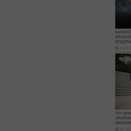
საქართ
მდგრად
ლესლი 
4-05-
The Spe
ბრიტან
ურთიე
26-02