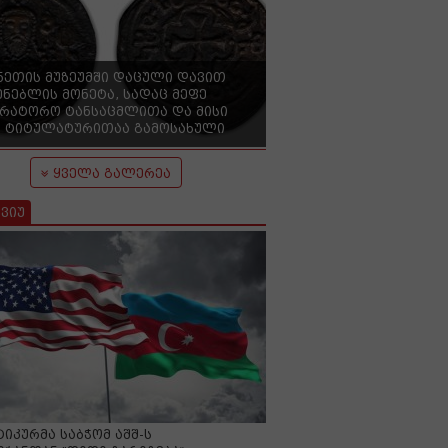
ნეთის მუზეუმში დაცული დავით
ენებლის მონეტა, სადაც მეფე
ერატორო ტანსაცმლითა და მისი
 ტიტულატურითაა გამოსახული
ყველა გალერეა
ვიუ
იკურმა საბჭომ აშშ-ს