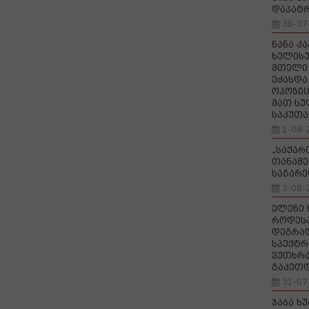
დაპატ
30-07
ნანა კ
ხელისუ
მთელი 
ეძახდა
ოპოზიც
მათ სუ
საკუთა
1-08-
„საქა
თანამე
საგარე
3-08-
ელენე 
როდეს
დეგრა
სპექტრ
ვუთხრა
გაკეთ
31-07
ჯაბა ხ