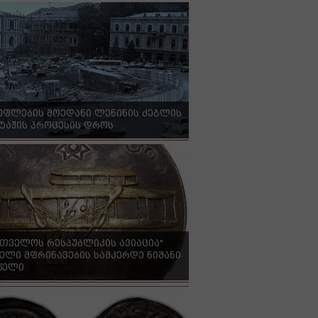
უფლების მოედანი ლენინის ძეგლის
ტაჟის პროცესის დროს
რთველოს რესპუბლიკის ავიაცია"
ელი მფრინავების სამკერდე ნიშანი
 წელი