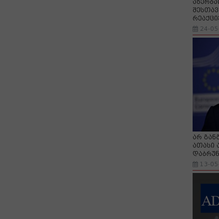
აზერბა
შესთავ
რეაქცი
24-05
არ გან
ათასი 
დაბრუნ
13-05