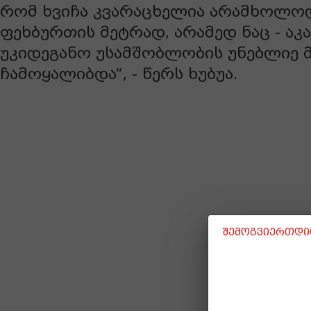
რომ ხვიჩა კვარაცხელია არამხოლ
ფეხბურთის მეტრად, არამედ ნაც - აკ
უკიდეგანო უსამშობლობის უნებლიე
ჩამოყალიბდა“, - წერს ხუბუა.
შემოგვიერთდით