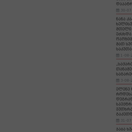
დაპატ
30-07
ნანა კ
ხელისუ
მთელი 
ეძახდა
ოპოზიც
მათ სუ
საკუთა
1-08-
„საქა
თანამე
საგარე
3-08-
ელენე 
როდეს
დეგრა
სპექტრ
ვუთხრა
გაკეთ
31-07
ჯაბა ხ