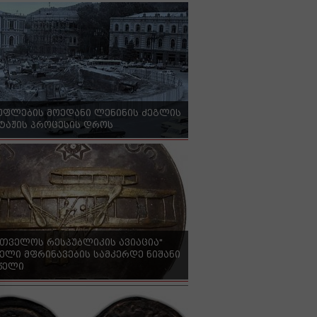
უფლების მოედანი ლენინის ძეგლის
ტაჟის პროცესის დროს
რთველოს რესპუბლიკის ავიაცია"
ელი მფრინავების სამკერდე ნიშანი
 წელი