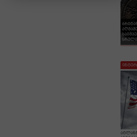
ბრიტა
აღმაშ
საიმპ
სრული
ინტერ
ატლანტ