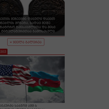
ნეთის მუზეუმში დაცული დავით
ენებლის მონეტა, სადაც მეფე
ერატორო ტანსაცმლითა და მისი
 ტიტულატურითაა გამოსახული
ყველა გალერეა
ვიუ
იკურმა საბჭომ აშშ-ს