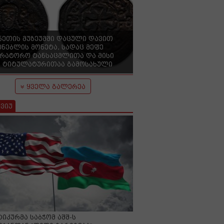
ნეთის მუზეუმში დაცული დავით
ენებლის მონეტა, სადაც მეფე
ერატორო ტანსაცმლითა და მისი
 ტიტულატურითაა გამოსახული
ყველა გალერეა
ვიუ
იკურმა საბჭომ აშშ-ს