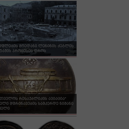
უფლების მოედანი ლენინის ძეგლის
ტაჟის პროცესის დროს
რთველოს რესპუბლიკის ავიაცია"
ელი მფრინავების სამკერდე ნიშანი
 წელი