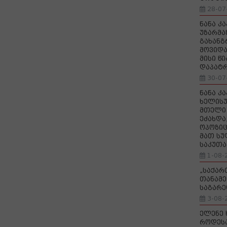
28-07
ნანა კ
უზარმა
გახანგ
მოვიდა
მისი წ
დაპატ
30-07
ნანა კ
ხელისუ
მთელი 
ეძახდა
ოპოზიც
მათ სუ
საკუთა
1-08-
„საქა
თანამე
საგარე
3-08-
ელენე 
როდეს