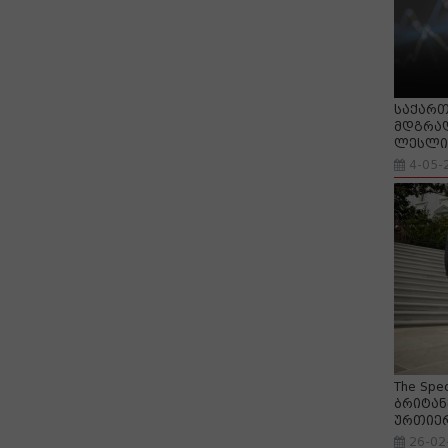
საქართ
მდგრად
ლესლი 
4-05-
The Spe
ბრიტან
ურთიე
26-02