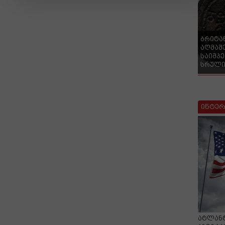
ბრიტა
აღმაშ
საიმპ
სრული
ინტერ
ატლანტ