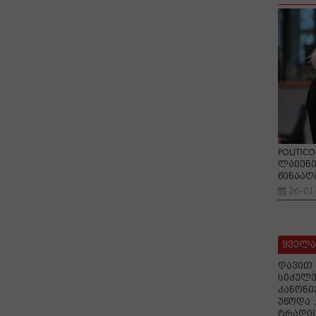
POLITIC
ლაიენი
წინააღ
26-01
ყველა
დავით 
სიძულვ
კანონი
უწოდა 
ტრადიც