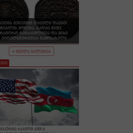
ნეთის მუზეუმში დაცული დავით
ენებლის მონეტა, სადაც მეფე
ერატორო ტანსაცმლითა და მისი
 ტიტულატურითაა გამოსახული
ყველა გალერეა
ვიუ
იკურმა საბჭომ აშშ-ს