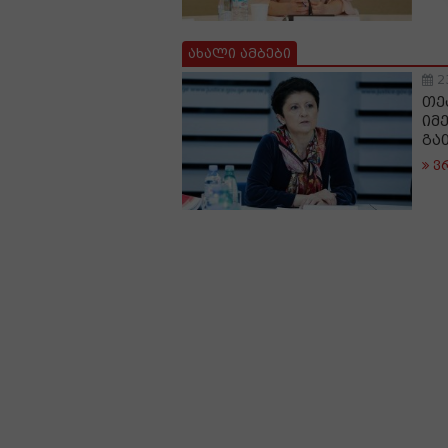
ახალი ამბები
2
თე
იმ
გა
ვ