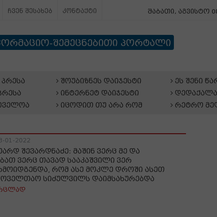
ჩვენ შესახებ
კონტაქტი
შაბათი, აგვისტო 08
ფორმაციო-შემეცნებითი პორტალი
პრესა
შოუბიზნეს დაიჯესტი
ეს შენი წ
პრესა
ინტერნეტ დაიჯესტი
დედაქალა
თველოა
იცოდით თუ არა რომ
რეტრო მე
3-01-2022
უარდ შევარდნაძე: მაშინ ვერც მე და
ბათ ვერც თავად სააკაშვილი ვერ
რმოიდგენდა, რომ ასე მოკლე დროში ასეთ
ყოველთაო სიძულვილს დაიმსახურებდა
რცლად