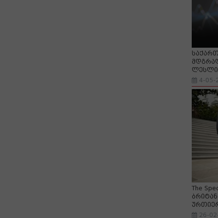
საქართ
მდგრად
ლესლი 
4-05-
The Spe
ბრიტან
ურთიე
26-02