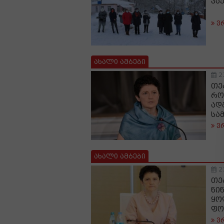
ვა
ვ
ახალი ამბები
2
თე
რო
ად
სა
ვ
ახალი ამბები
2
თე
ნინ
ყო
ფო
ვ