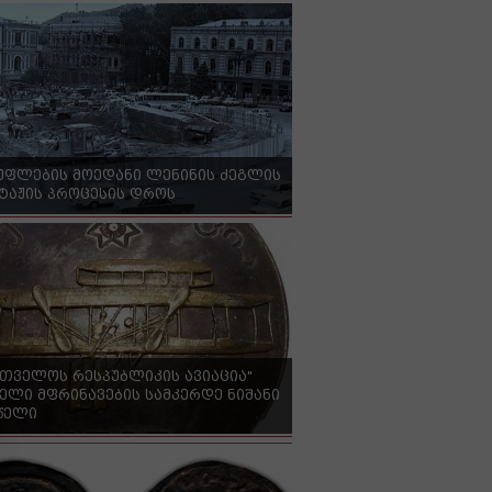
უფლების მოედანი ლენინის ძეგლის
ტაჟის პროცესის დროს
რთველოს რესპუბლიკის ავიაცია"
ელი მფრინავების სამკერდე ნიშანი
 წელი