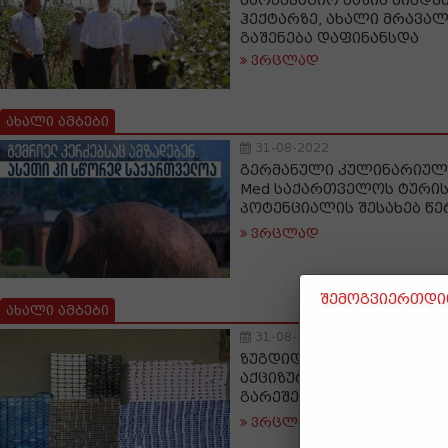
საოკუპაციო ხაზის მიმდე
ჰექტარზე, ახალი მრავა
გაშენება დაფინანსდა
ვრცლად
ახალი ამბები
31-08-2022
გერმანული კულინარიული
Med საქართველოს ტური
პოტენციალის შესახებ წე
ვრცლად
შემოგვიერთდით
ახალი ამბები
31-08-2022
ზუგდიდში განსაკუთრებ
აქციზური საქონლის აქცი
გარეშე შენახვის ფაქტი 
ვრცლად