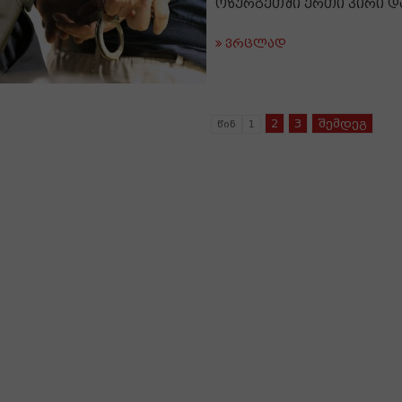
ოზურგეთში ერთი პირი დ
ვრცლად
2
3
შემდეგ
წინ
1