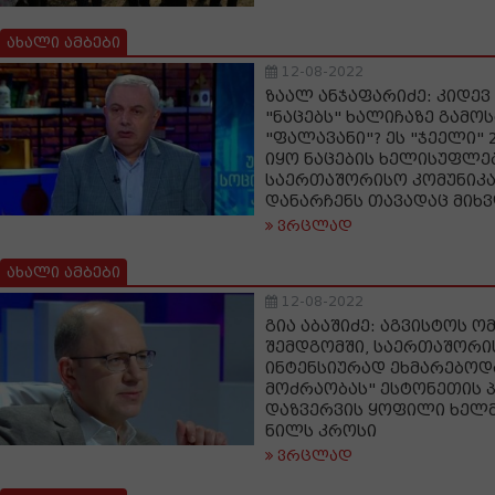
ახალი ამბები
12-08-2022
ზაალ ანჯაფარიძე: კიდე
"ნაცებს" ხალიჩაზე გამ
"ფალავანი"? ეს "ჯეელი" 
იყო ნაცების ხელისუფლე
საერთაშორისო კომუნიკაც
დანარჩენს თავადაც მიხ
ვრცლად
ახალი ამბები
12-08-2022
გია აბაშიძე: აგვისტოს ო
შემდგომში, საერთაშორი
ინტენსიურად ეხმარებოდ
მოძრაობას" ესტონეთის 
დაზვერვის ყოფილი ხელმ
ნილს კროსი
ვრცლად