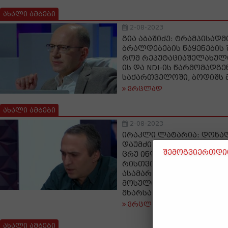
ახალი ამბები
2-08-2023
გია აბაშიძე: ტრამპისადმ
ბრალდებების წაყენების 
რომ რეპუტაციაშელახული 
ის და NDI-ის წარმომადგ
საქართველოში, ბოდიშს 
ვრცლად
ახალი ამბები
2-08-2023
ირაკლი ლატარია: დონა
დაუმძიმეს, არჩევნების შ
შემოგვიერთდით
ცრუ ინფორმაციით მანიპ
რისთვისაც ამერიკაში პ
ასამართლებენ, ჩვენთან
მოსული თემა იყო და თან
მხარსაც უჭერდა
ვრცლად
ახალი ამბები