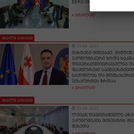
EBRD-ის რეგიონულ დირე
ვრცლად
ახალი ამბები
29-09-2023
ვახტანგ ცინცაძე: მიმდი
ეკონომიკური ზრდა საკმ
დივერსიფიცირებულია და
ფაქტორები საინვესტიციო
საქონლის და მომსახურებ
ექსპორტის ზრდაა
ვრცლად
ახალი ამბები
29-09-2023
ლევან დავითაშვილი აზე
ეკონომიკის მინისტრს მი
შეხვდა
ვრცლად