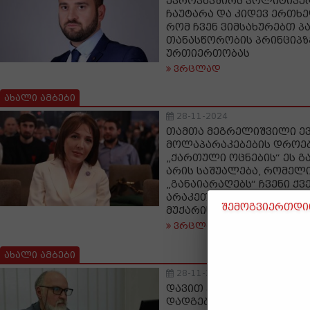
ევროკავშირს პოლიტიკუ
ჩაუტარა და კიდევ ერთხ
რომ ჩვენ ვიმსახურებთ პ
თანასწორობის პრინციპზ
ურთიერთობას
ვრცლად
ახალი ამბები
28-11-2024
თამთა მეგრელიშვილი ე
მოლაპარაკებების დროებ
„ქართული ოცნების“ ეს 
არის საშუალება, რომელ
„განაიარაღებს“ ჩვენი ქვ
არაკეთილისმოსურნეებს 
შემოგვიერთდით
მუქარის იარაღისგან
ვრცლად
ახალი ამბები
28-11-2024
დავით ქართველიშვილი: 
დადგება ის დრო, როდეს