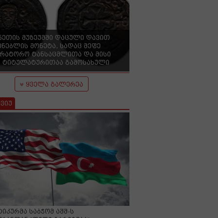
ნეთის მუზეუმში დაცული დავით
ენებლის მონეტა, სადაც მეფე
ერატორო ტანსაცმლითა და მისი
 ტიტულატურითაა გამოსახული
ყველა გალერეა
ვიუ
იკურმა საბჭომ აშშ-ს