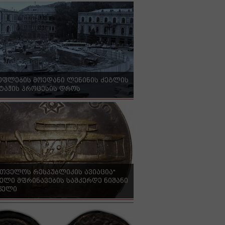
უფლების მოედანი ლენინის ძეგლის
ტაჟის პროცესის დროს
რთველოს რესპუბლიკის ავიაცია"
ელი მფრინავების სამკერდე ნიშანი
 წელი