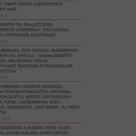
ლ უფრო მეტად გამოავლინეს
რი სახე
2026
რთველო და დასავლეთის
დროვე პოლიტიკა“: ექსპერტები
ო პოლიტიკის რეალიებზე
2026
 მოიტანა, რომ ტყვეებს ვხვრეტდით?
ურდი და ბოდვაა, - ზაქარეიშვილი
ძეს აფხაზეთის ომთან
ირებით ფაქტების დამახინჯებაში
აულებს
2026
ხოშტარია ციხიდან იმუქრება:
აც დემორალიზებულია პოლიცია,
დირებულია მთელი პოლიტიკური
ი, ჩვენს პარტნიორებს უნდა
თ, მეგობრებო, ჩვენ ვიცით, რა უნდა
დეს
-2026
იტანეთში უკრაინის ელჩი: ნატო
ის ველზე რუსეთს ათწლეულით