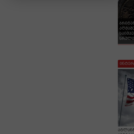
ბრიტა
აღმაშ
საიმპ
სრული
ინტერ
ატლანტ