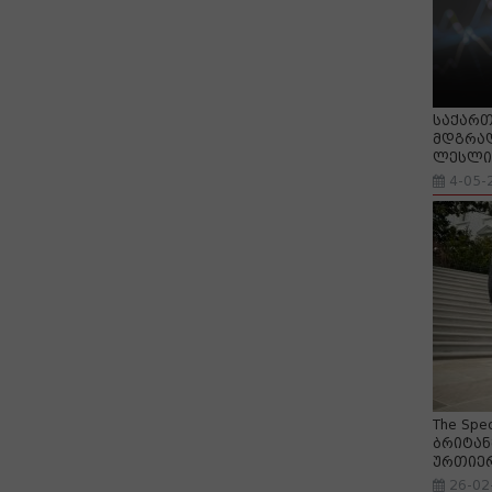
საქართ
მდგრად
ლესლი 
4-05-
The Spe
ბრიტან
ურთიე
26-02