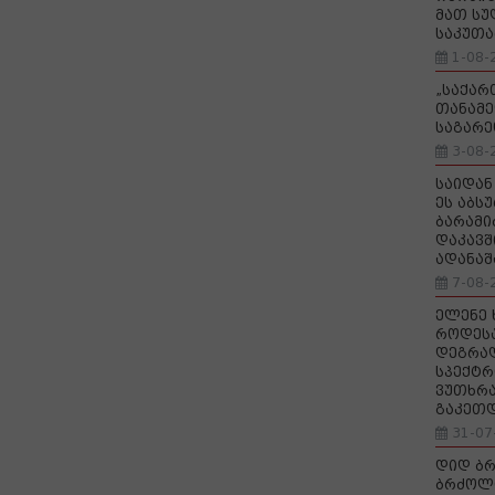
მათ სუ
საკუთა
1-08-
„საქა
თანამე
საგარე
3-08-
საიდან
ეს აბს
ბარამი
დაკავშ
ადანაშ
7-08-
ელენე 
როდეს
დეგრა
სპექტრ
ვუთხრა
გაკეთ
31-07
დიდ ბრ
ბრძოლ