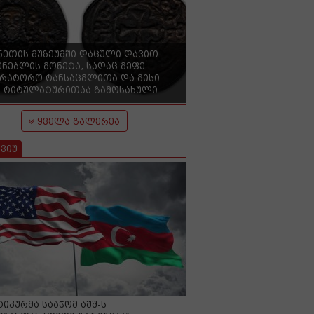
ნეთის მუზეუმში დაცული დავით
ენებლის მონეტა, სადაც მეფე
ერატორო ტანსაცმლითა და მისი
 ტიტულატურითაა გამოსახული
ყველა გალერეა
ვიუ
იკურმა საბჭომ აშშ-ს