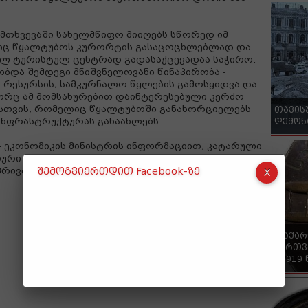
ემთხვევაში სახელმწიფო მიიღებს სწორედ იმ
ბიც წყალტუბოს კურორტის გასაცოცხლებლად და
ელ ტურისტულ ცენტრად გადასაქცევადაა საჭირო.
ბობდა შემდეგი მნიშვნელოვანი წინაპირობა -
 რესურსის, სამკურნალო წყლების გამოსყიდვა და
ორც ამ მომსახურებით დაინტერესებული კერძო
ესისთვის, რომელიც წყალტუბოში განახორციელებს
თავის
 ინფრასტრუქტურას განაახლებს.
დემონ
 - ეკონომიკის მინისტრის ინფორმაციით, კატარული
ლური საპრივატიზაციო თანხა დაახლოებით 12 მლნ
პრივატიზაციო ვალდებულებები.
შემოგვიერთდით Facebook-ზე
"საქა
ქართვ
- 1919