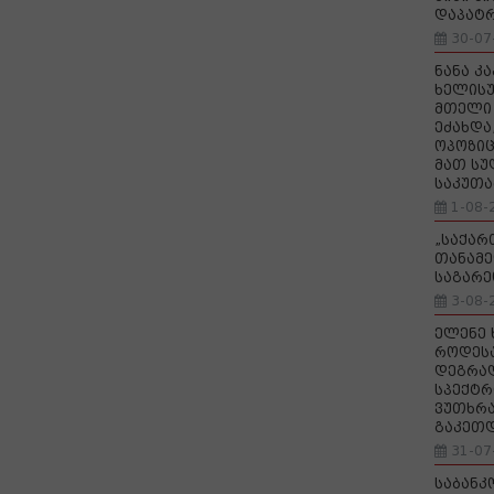
დაპატ
30-07
ნანა კ
ხელისუ
მთელი 
ეძახდა
ოპოზიც
მათ სუ
საკუთა
1-08-
„საქა
თანამე
საგარე
3-08-
ელენე 
როდეს
დეგრა
სპექტრ
ვუთხრა
გაკეთ
31-07
საბანკ