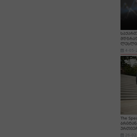
საქართ
მდგრად
ლესლი 
4-05-
The Spe
ბრიტან
ურთიე
26-02