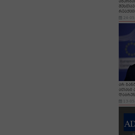
აზერბა
შესთავ
რეაქცი
24-05
არ გან
ათასი 
დაბრუნ
13-05