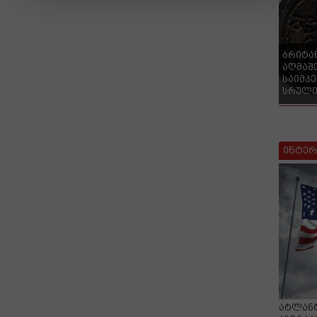
ბრიტა
აღმაშ
საიმპ
სრული
ინტერ
ატლანტ