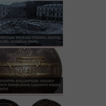
უფლების მოედანი ლენინის ძეგლის
ტაჟის პროცესის დროს
რთველოს რესპუბლიკის ავიაცია"
ელი მფრინავების სამკერდე ნიშანი
 წელი