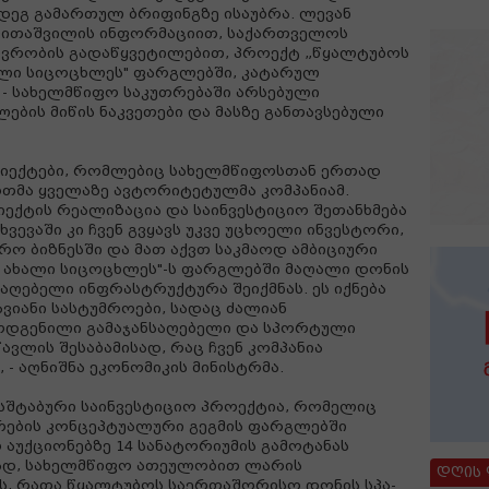
დეგ გამართულ ბრიფინგზე ისაუბრა. ლევან
ვითაშვილის ინფორმაციით, საქართველოს
ვრობის გადაწყვეტილებით, პროექტ „წყალტუბოს
ლი სიცოცხლეს" ფარგლებში, კატარულ
ი - სახელმწიფო საკუთრებაში არსებული
ბის მიწის ნაკვეთები და მასზე განთავსებული
ობიექტები, რომლებიც სახელმწიფოსთან ერთად
რთმა ყველაზე ავტორიტეტულმა კომპანიამ.
იექტის რეალიზაცია და საინვესტიციო შეთანხმება
ვევაში კი ჩვენ გვყავს უკვე უცხოელი ინვესტორი,
ო ბიზნესში და მათ აქვთ საკმაოდ ამბიციური
ს ახალი სიცოცხლეს"-ს ფარგლებში მაღალი დონის
აღებელი ინფრასტრუქტურა შეიქმნას. ეს იქნება
ლავიანი სასტუმროები, სადაც ძალიან
ოდგენილი გამაჯანსაღებელი და სპორტული
ავლის შესაბამისად, რაც ჩვენ კომპანია
- აღნიშნა ეკონომიკის მინისტრმა.
სშტაბური საინვესტიციო პროექტია, რომელიც
რების კონცეპტუალური გეგმის ფარგლებში
 აუქციონებზე 14 სანატორიუმის გამოტანას
მად, სახელმწიფო ათეულობით ლარის
დღის
ს, რათა წყალტუბოს საერთაშორისო დონის სპა-