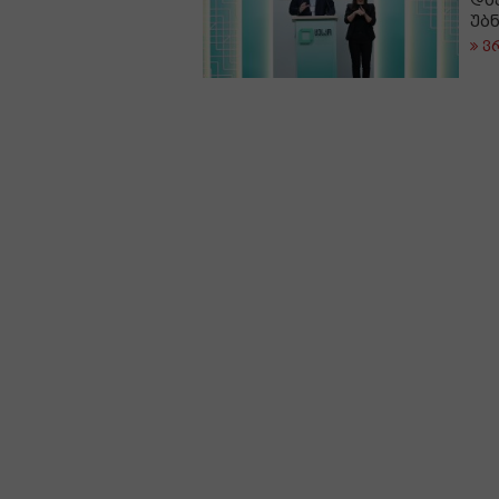
და
უბ
ვ