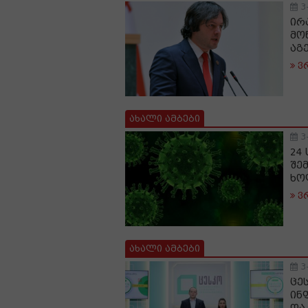
3
ირ
მო
აგ
ვ
ახალი ამბები
3
24
შე
ხო
ვ
ახალი ამბები
3
ცე
ინ