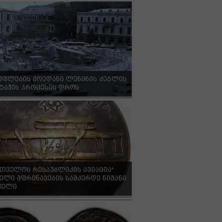
უფლების მოედანი ლენინის ძეგლის
ტაჟის პროცესის დროს
რთველოს რესპუბლიკის ავიაცია"
ელი მფრინავების სამკერდე ნიშანი
 წელი