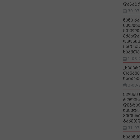
დაპატ
30-07
ნანა კ
ხელისუ
მთელი 
ეძახდა
ოპოზიც
მათ სუ
საკუთა
1-08-
„საქა
თანამე
საგარე
3-08-
ელენე 
როდეს
დეგრა
სპექტრ
ვუთხრა
გაკეთ
31-07
საბანკ