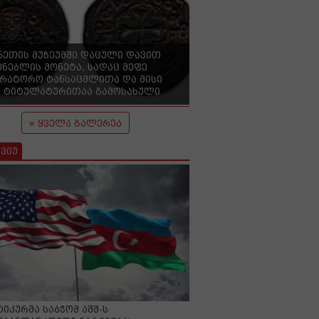
ნეთის მუზეუმში დაცული დავით
ენებლის მონეტა, სადაც მეფე
ერატორო ტანსაცმლითა და მისი
 ტიტულატურითაა გამოსახული
ყველა გალერეა
ვიუ
იკურმა საბჭომ აშშ-ს