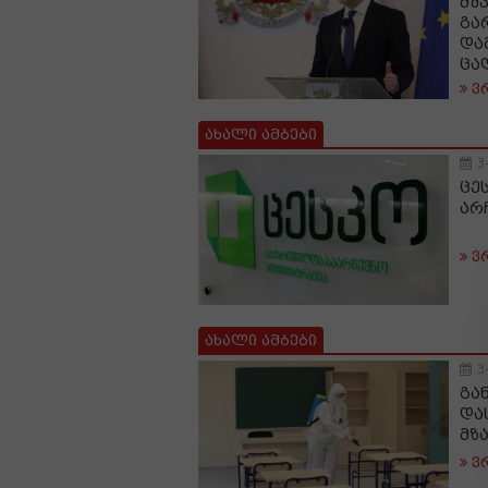
მშ
გა
და
ცა
ვ
ახალი ამბები
3
ცე
არ
ვ
ახალი ამბები
3
გა
და
მზ
ვ