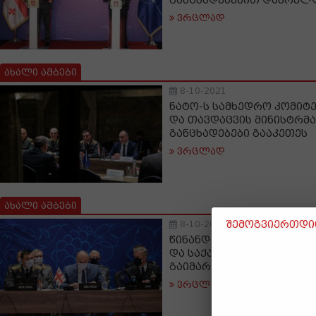
განცხადებებით დასრულ
ვრცლად
ახალი ამბები
8-10-2021
ნატო-ს სამხედრო კომიტ
და თავდაცვის მინისტრმ
განცხადებები გააკეთეს
ვრცლად
ახალი ამბები
შემოგვიერთდით
8-10-2021
წინანდალში ნატოს სამხ
და საქართველოს პლენა
გაიმართა
ვრცლად