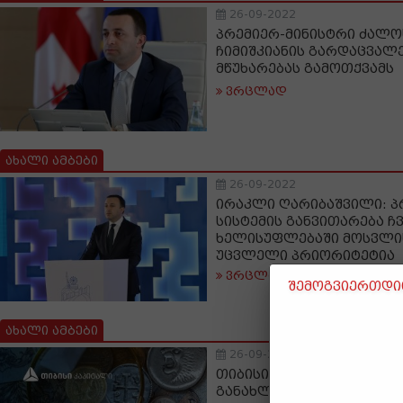
26-09-2022
პრემიერ-მინისტრი ძალო
ჩიმიშკიანის გარდაცვალე
მწუხარებას გამოთქვამს
ვრცლად
ახალი ამბები
26-09-2022
ირაკლი ღარიბაშვილი: 
სისტემის განვითარება ჩ
ხელისუფლებაში მოსვლის
უცვლელი პრიორიტეტია
ვრცლად
შემოგვიერთდით
ახალი ამბები
26-09-2022
თიბისი კაპიტალის ყოვ
განახლება მთავარი ეკო