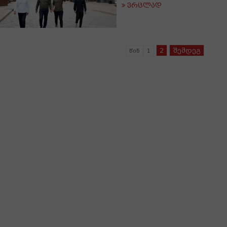
ვრცლად
2
შემდეგ
წინ
1