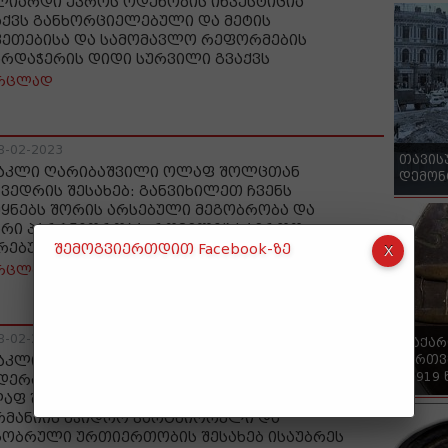
ლიარდი ევროს ოდენობის ინვესტიცია
აქვს განხორციელებული და მეტის
კეთებისა და სამომავლო რეფორმების
არდაჭერის დიდი სურვილი გვაქვს
რცლად
8-02-2023
თავის
აკლი ღარიბაშვილი ოლაფ შოლცთან
დემონ
ხვედრის შესახებ: განვიხილეთ ჩვენს
ეყნებს შორის არსებული მეგობრობა და
არი პარტნიორობა, რომელიც საერთო
რებულებებს ეფუძნება
შემოგვიერთდით Facebook-ზე
რცლად
8-02-2023
"საქა
ქართვ
აკლი ღარიბაშვილმა და გერმანიის
- 1919
დერაციული რესპუბლიკის კანცლერმა
აფ შოლცმა საქართველოსა და
რმანიის მჭიდრო პარტნიორული და
გობრული ურთიერთობის შესახებ ისაუბრეს