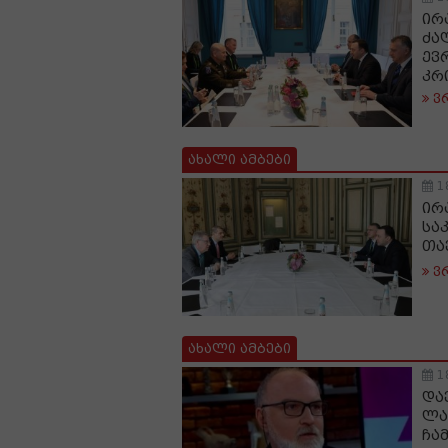
ირ
ძა
ევ
კრ
ვ
ახალი ამბები
1
ირ
სა
თა
ვ
ახალი ამბები
1
და
ლა
ჩა