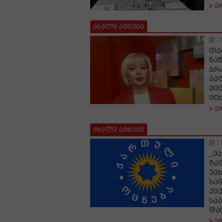
ვ
ახალი ამბები
1
თა
ნა
ბრ
პა
ვი
ცი
ვ
ახალი ამბები
1
„ქ
გა
უა
სა
ქვ
სა
და
ვ