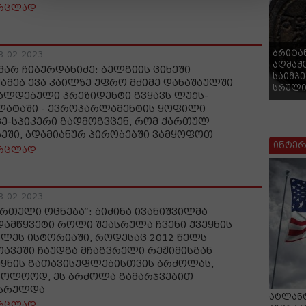
რცლად
ბრიტა
8-02-2023
აღმაშ
მარ ჩიბურდანიძე: ბელგიის ციხეში
საიმპ
წამებ ევა კაილზე უფრო მძიმე დანაშაულში
სრული
ალდებული პრეზიდენტი გვყავს ლუქს-
ლატაში - ევროპარლამენტის ყოფილი
ცე-სპიკერი გადმოგვცენ, რომ ქართულ
ხეში, ადამიანურ პირობებში ვამყოფოთ
ინტერ
რცლად
8-02-2023
ართული ოცნება“: ბიძინა ივანიშვილმა
დამწყვეტი როლი შეასრულა ჩვენი ქვეყნის
ხლეს ისტორიაში, როდესაც 2012 წელს
თავეში ჩაუდგა მჩაგვრელი რეჟიმისგან
ეყნის გათავისუფლებისთვის ბრძოლას,
ბოლოოდ, ეს ბრძოლა გამარჯვებით
სრულდა
ატლანტ
რცლად