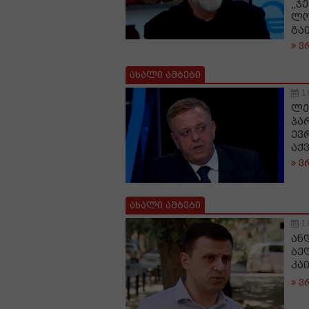
„ჯ
ლო
გა
ვ
ახალი ამბები
1
ლე
პა
ევ
აქ
ვ
ახალი ამბები
1
ან
ბე
კა
ვ