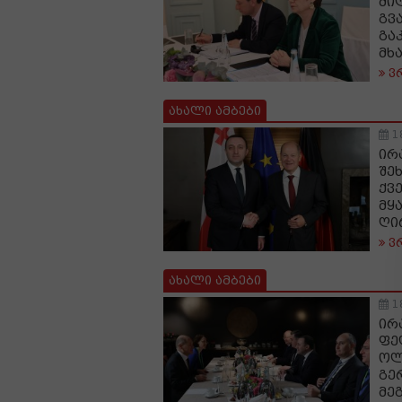
მი
გვ
გა
მხ
ვ
ახალი ამბები
1
ირ
შე
ქვ
მყ
ღი
ვ
ახალი ამბები
1
ირ
ფე
ოლ
გე
მე