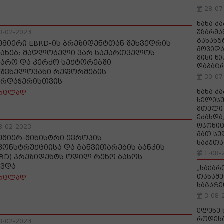
28-07
ნანა კ
უზარმა
8-02-2023
გახანგ
ემიერი EBRD-ის პრეზიდენტთან შეხვედრის
მოვიდა
სახებ: მადლობელი ვარ საქართველოს
მისი წ
ჯარო და კერძო სექტორებში
დაპატ
იშვნელოვანი რეფორმების
30-07
არდაჭერისთვის
ნანა კ
რცლად
ხელისუ
მთელი 
ეძახდა
ოპოზიც
8-02-2023
მათ სუ
ემიერ-მინისტრი ევროპის
საკუთა
კონსტრუქციისა და განვითარების ბანკის
1-08-
BRD) პრეზიდენტს ოდილ რენო ბასოს
ხვდა
„საქა
თანამე
რცლად
საგარე
3-08-
ელენე 
როდეს
8-02-2023