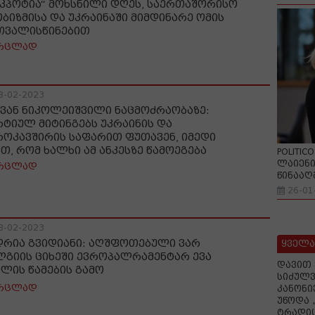
ეკპოტია“ მოხსნილი დღეს, საერთაშორისო
ბიზმისა და უკრაინაში მიმდინარე ომის
თვალისწინებით
რცლად
8-02-2023
ვან ნიკოლეიშვილი ნაცმოძრაობაზე:
რტიულ მიტინგებს უკრაინის და
როკავშირის საფარით ფუთავენ, იმედი
ვთ, რომ ხალხი ამ ანკესზე წამოეგება
POLITIC
ლაიენი
რცლად
წინააღ
26-01
8-02-2023
დრია გვიდიანი: აღშფოთებული ვარ
ყველა
ლგიის ციხეში ევროპალრამენტარ ევა
დავით 
ილის წამების გამო
სიძულვ
რცლად
კანონი
უწოდა 
ტრადიც