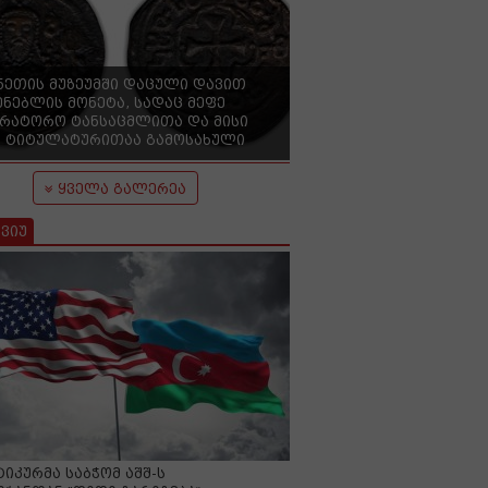
ნეთის მუზეუმში დაცული დავით
ენებლის მონეტა, სადაც მეფე
ერატორო ტანსაცმლითა და მისი
 ტიტულატურითაა გამოსახული
ყველა გალერეა
ვიუ
იკურმა საბჭომ აშშ-ს