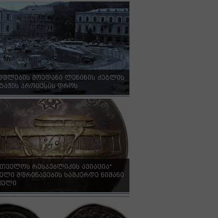
უფლების მოედანი ლენინის ძეგლის
ტაჟის პროცესის დროს
რთველოს რესპუბლიკის ავიაცია"
ელი მფრინავების სამკერდე ნიშანი
 წელი