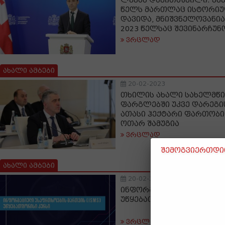
ლევან დავითაშვილი: უმ
წელს მართლაც ისტორიუ
დავიდა, მნიშვნელოვანია
2023 წელსაც შევინარჩუ
ვრცლად
ახალი ამბები
20-02-2023
თხილის ახალი სახელმწ
ფარგლებში უკვე დარეგი
ათასი ჰექტარი ფართობი
ოთარ შამუგია
ვრცლად
შემოგვიერთდით
ახალი ამბები
20-02-2023
ინფორმაციული უსაფრთხ
უწყებათშორისი კურსი მ
ვრცლად