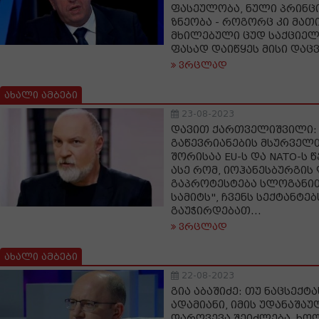
ფასეულობა, ნული პრინც
ზნეობა - როგორც კი მათ
მხილებული ცუდ საქციელ
ფასად დაიწყეს მისი დაც
ვრცლად
ახალი ამბები
23-08-2023
დავით ქართველიშვილი: 
გაწევრიანების მსურველთ
შორისაა EU-ს და NATO-ს 
ასე რომ, იოჰანესბურგის
გაპროტესტება სლოგანით
სამიტს", ჩვენს სექტანტე
გაუჭირდებათ...
ვრცლად
ახალი ამბები
22-08-2023
გია აბაშიძე: თუ ნაცსექტ
ადამიანი, იმის უდანაშა
დარღვევა შეიძლება, ხო