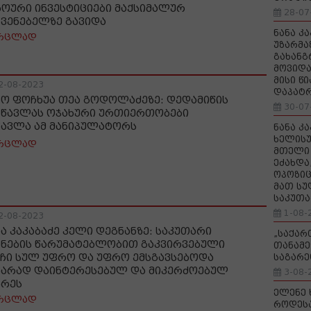
ხოური ინვესტიციები მაქსიმალურ
28-07
ჩვენებელზე გავიდა
ნანა კ
რცლად
უზარმა
გახანგ
მოვიდა
მისი წ
2-08-2023
დაპატ
ნო ფოჩხუა თეა გოდოლაძეზე: დედამიწის
30-07
სწავლას ოჯახური ურთიერთობები
წავლა ამ მანიპულატორს
ნანა კ
ხელისუ
რცლად
მთელი 
ეძახდა
ოპოზიც
მათ სუ
საკუთა
1-08-
2-08-2023
ნა კაკაბაძე კელი დეგნანზე: საკუთარი
„საქა
ზნების წარუმატებლობით გაკვირვებული
თანამე
ჩი სულ უფრო და უფრო ემსგავსებოდა
საგარე
კარად დაინტერესებულ და მიკერძოებულ
3-08-
არეს
ელენე 
რცლად
როდეს