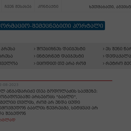
ჩვენ შესახებ
კონტაქტი
ხუთშაბათი, აგვისტ
ფორმაციო-შემეცნებითი პორტალი
პრესა
შოუბიზნეს დაიჯესტი
ეს შენი წ
პრესა
ინტერნეტ დაიჯესტი
დედაქალა
თველოა
იცოდით თუ არა რომ
რეტრო მე
2-08-2023
ალ ანჯაფარიძე თეა გოდოლაძის საქმეზე:
ზოგადოებაში არსებობს "ბაბლი",
მელიც თვლის, რომ არ უნდა ცუდი
იმოქმედონ ბაბლის წევრებმა, სიტყვაც არ
და შებედონ
რცლად