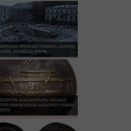
უფლების მოედანი ლენინის ძეგლის
ტაჟის პროცესის დროს
რთველოს რესპუბლიკის ავიაცია"
ელი მფრინავების სამკერდე ნიშანი
 წელი