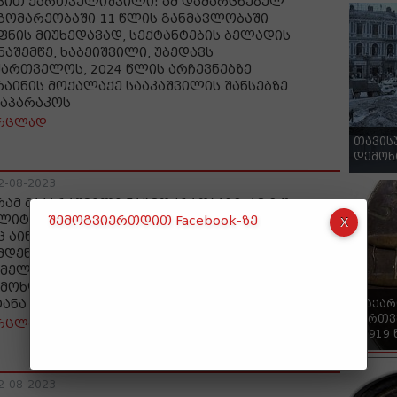
ვით ქართველიშვილი: ამ დამარცხებულ
გომარეობაში 11 წლის განმავლობაში
ფნის მიუხედავად, სექტანტების ბელადის
ნაშემწე, ხაბეიშვილი, უბედავს
ქართველოს, 2024 წლის არჩევნებზე
რაინის მოქალაქე სააკაშვილის შანსებზე
აპარაკოს
რცლად
თავის
დემონ
2-08-2023
რამ მაჭარაშვილი ნაცმოძრაობაზე: ამ ე.წ.
ლიტიკური პარტიის შესახებ ერთადერთი
შემოგვიერთდით Facebook-ზე
ც აინტერესებს საზოგადოებას, ის არის, თუ
მდენ ნაწილად არიან დაყოფილები, ვინ
მელ ფრთას წარმოადგენს, რომ როგორმე
 მოხდეს საზოგადოებაში არეულობის
ტანა
"საქა
ქართვ
რცლად
- 1919
2-08-2023