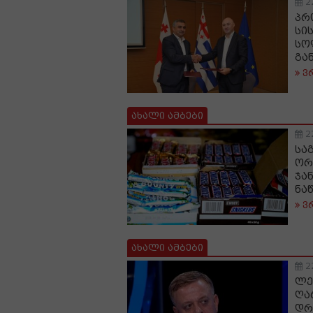
2
პრ
სი
სო
გა
ვ
ახალი ამბები
2
სა
ორ
ჯა
ნა
ვ
ახალი ამბები
2
ლე
ღა
დრ