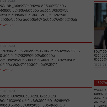
2-08-2023
ოექტს „პროფესიული განათლების
სტემის მოდერნიზება საქართველოს
ფლის მეურნეობაში“ (VET) სოფლის
ნვითარების სააგენტო განახორციელებს
რცლად
2-08-2023
გამოძიებო სამსახურის მიერ მხილებულია
POLITIC
ი პირი, რომელიც ადამიანის
ლაიენი
წინააღ
ნმრთელობისათვის საშიში შოკოლადის
წარმის რეალიზაციას ახდენდა
26-01
რცლად
ყველა
დავით 
2-08-2023
სიძულვ
ვან ნიკოლეიშვილი: ირაკლი
კანონი
რიბაშვილი არის პრემიერი, რომლის
უწოდა 
ოსაც საქართველოში პირდაპირი
ტრადიც