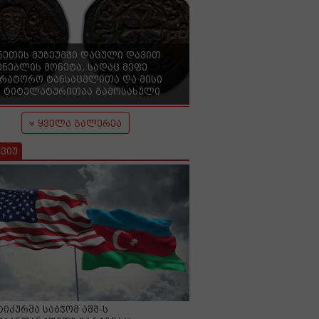
ნეთის მუზეუმში დაცული დავით
ენებლის მონეტა, სადაც მეფე
ერატორო ტანსაცმლითა და მისი
 ტიტულატურითაა გამოსახული
ყველა გალერეა
ვიუ
იკურმა საბჭომ აშშ-ს