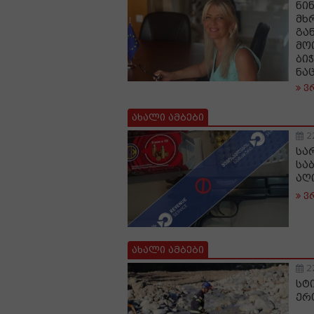
ნი
მხ
გა
მო
ბი
ნა
ვ
ახალი ამბები
2
სა
სა
აღ
ვ
ახალი ამბები
2
სტ
ერ