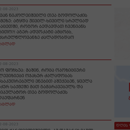
2-08-2023
ვან ნიკოლეიშვილი თეა გოდოლაძის
ქმეზე: ატყდა ჟივილ-ხივილი სრულიად
ნაცეთში, როგორ ბედავდათ ჩვენიანს
ჩითო?! აგერ ადვოკატი ამბობს,
ასრულწლოვანზე ძალადობდაო
რცლად
2-08-2023
ნო ფოჩხუა: მაშინ, როცა ოპოზიციური
ლევიზიები ოჯახურ ძალადობას
ნსაკუთრებული ვნებით აშუქებენ, ყველა
ნძურ საქმეში მათ გამპრავებელს და
ნიპულატორ თეა გოდოლაძეს
დაეფარნენ
რცლად
2-08-2023
დღის