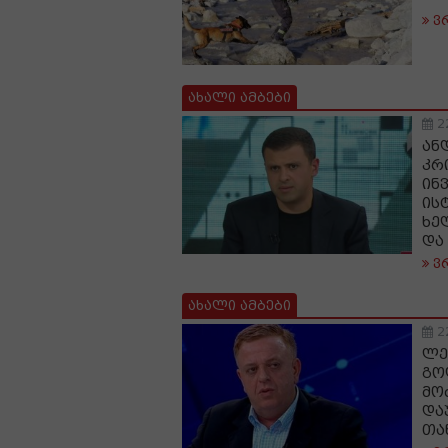
ვ
ახალი ამბები
2
ან
კრ
ინ
ის
ხე
და
ვ
ახალი ამბები
2
ლე
გო
მო
და
თა