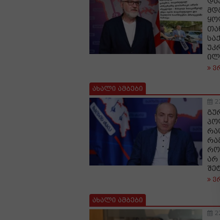
და
მდ
ყო
თა
სა
უკ
ილ
ვ
ახალი ამბები
2
გუ
პო
რა
რა
რო
არ
შე
ვ
ახალი ამბები
2