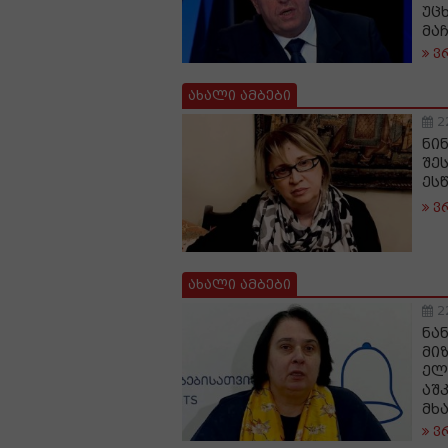
უც
მა
ვ
ახალი ამბები
2
ნი
შე
ეს
ვ
ახალი ამბები
2
ნა
მი
ელ
აშ
მხ
ვ