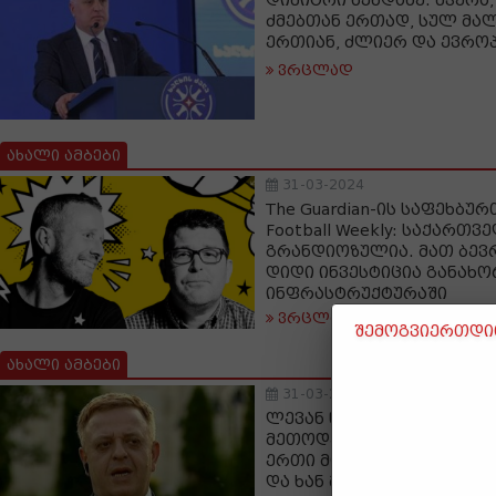
დიმიტრი ხუნდაძე: მჯერა,
ძმებთან ერთად, სულ მალ
ერთიან, ძლიერ და ევრო
ვრცლად
ახალი ამბები
31-03-2024
The Guardian-ის საფეხბუ
Football Weekly: საქართ
გრანდიოზულია. მათ ბევრ
დიდი ინვესტიცია განახ
ინფრასტრუქტურაში
ვრცლად
შემოგვიერთდით
ახალი ამბები
31-03-2024
ლევან ნიკოლეიშვილი: ს
მეთოდებით ებრძვიან ჩვენ
ერთი მიუღებელი თემის 
და ხან მეორის, რეალურ