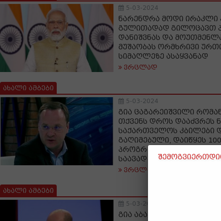
5-03-2024
ნარენდრა მოდი ირაკლი 
გულითადად გილოცავთ პ
დანიშვნას და მოუთმენლ
მუშაობას ორმხრივი ურთ
სიმაღლეზე ასაყვანად
ვრცლად
ახალი ამბები
5-03-2024
გია ცაგარეიშვილი რომან
თქვენს დროს დააძვრეს 
საქართველოს კბილები 
გაღიმებული, დაიწყეს 10
პროგრამა, რომელიც ჩა
შემოგვიერთდით
საავადმყოფო ვერ გახსე
ვრცლად
ახალი ამბები
5-03-2024
გია აბაშიძე: იმდენად პ