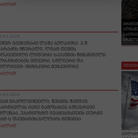
რცლად
ბრიტა
აღმაშ
საიმპ
5-03-2024
სრული
იშერ გვენეტაძე ლაშა ბუღაძეზე: ე.წ.
ზარაძის მწერალი, ლგბტ თემის
მოკვეთილი ლიდერი! საუკუნის წინანდელი
ოცკისტების იდეური, სულიერი და
ინტერ
ოლოგიურ-ფიზიკური მემკვიდრე
რცლად
5-03-2024
ვან ნიკოლეიშვილი: წვიმის შემდეგ
სარტყელას ცაზე გამოსახვა ბუნებრივი
ვლენაა, უპატიოსნო გვამებისთვის თურმე
ბტ-ს დაუმარცხებლობის ნიშანია
რცლად
ატლანტ