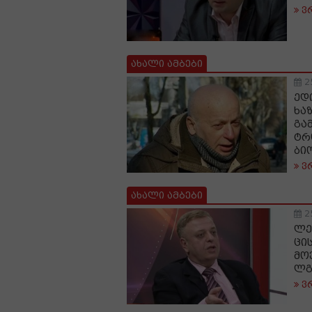
ვ
ახალი ამბები
2
ედ
ხა
გა
ტრ
ბი
ვ
ახალი ამბები
2
ლე
ცი
მო
ლგ
ვ