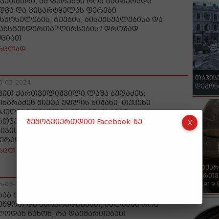
 ვუთხარი, ამ ფერებში რომ გააფერადა
დვა და ცისარტყელას ფერები
სბოსელების, გეების, ბისექსუალებისა და
ანსგენდერთა "ღირსების" დროშად
ქციათ
რცლად
თავის
5-03-2024
დემონ
ვით ქართველიშვილი ლაშა ბუღაძეს:
ინარაძეს მიეცა უფლის ნიშანი, თქვენი
უკუღმართებული სიმახინჯისაგან
რთველების გადარჩენისკენ გადადგმული
შემოგვიერთდით Facebook-ზე
ბიჯის მოწონების ნიშნად - რამ გაგახარა
წერალო", სიმწრის ისტერიკამ?
რცლად
"საქა
ქართვ
- 1919
5-03-2024
რაბ ქადაგიძე: ცისარტყელაზე ფეტიში
ეწყოთ და წარმოიდგინეთ, იალბუზი რომ
ლოდან ნახონ, რა დაემართებათ