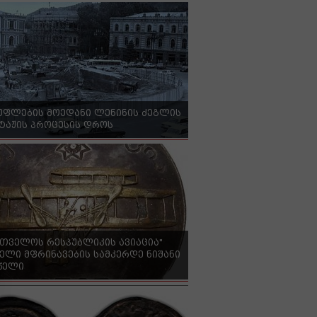
უფლების მოედანი ლენინის ძეგლის
ტაჟის პროცესის დროს
რთველოს რესპუბლიკის ავიაცია"
ელი მფრინავების სამკერდე ნიშანი
 წელი