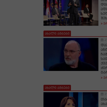
ირ
დი
ად
ხე
შე
ვ
ახალი ამბები
2
და
ან
ჩა
სა
ქვ
ძი
გა
ვ
ახალი ამბები
2
თა
ახ