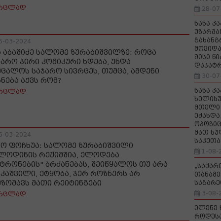
რცლად
28-07
ნანა კ
უზარმა
გახანგ
5-03-2024
მოვიდა
ა აბაშიძე სალომე ზურაბიშვილზე: როცა
მისი წ
ჯარო პირი კომიკური ხდება, უნდა
დაპატ
ეცალოს საჯარო სივრცეს, თუმცა, ამდენი
30-07
გნება აქვს რომ?
ნანა კ
რცლად
ხელისუ
მთელი 
ეძახდა
ოპოზიც
მათ სუ
5-03-2024
საკუთა
ნო ფოჩხუა: სალომე ზურაბიშვილი
1-08-
ლოდინის რეჟიმშია, ელოდება
ატრონების" ბრძანებას, შეიწყალოს თუ არა
„საქა
აკაშვილი, ეტყობა, ჯერ როზნერს არ
თანამე
უზომავს მათი რეიტინგები
საგარე
3-08-
რცლად
ელენე 
როდეს