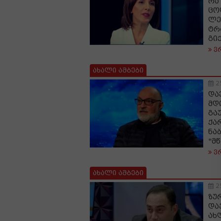
რა
ცო
ლე
ტრ
გი
ვ
ახალი ამბები
2
და
მდ
გა
ქა
ნა
"მ
ვ
ახალი ამბები
2
ზუ
და
ახ