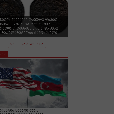
ნეთის მუზეუმში დაცული დავით
ენებლის მონეტა, სადაც მეფე
ერატორო ტანსაცმლითა და მისი
 ტიტულატურითაა გამოსახული
ყველა გალერეა
ვიუ
იკურმა საბჭომ აშშ-ს