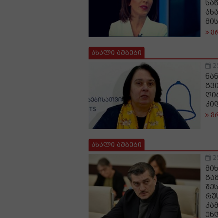
სა
ახ
მი
ვ
ახალი ამბები
2
ნან
გვ
ღი
კი
ვ
ახალი ამბები
2
მი
გა
შე
რუ
კა
უნ