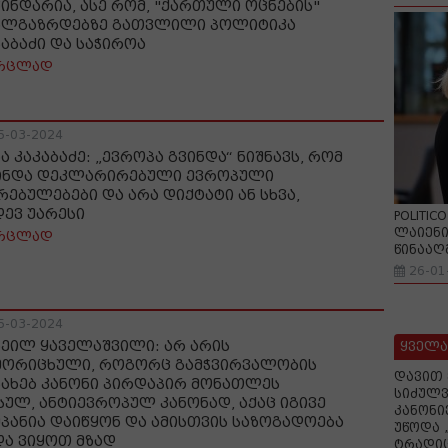
წინდარია, ასე რომ, "ქართული ოცნების"
ალგაზრდებზე გათვლილი პოლიტიკა
საბაძი და საჭიროა
რცლად
5-03-2024
ა კაკაბაძე: „ევროპა გვინდა“ ნიშნავს, რომ
ინდა დეკლარირებული ევროპული
რებულებები და არა დიქტატი ან სხვა,
დევ უარესი
POLITIC
ლაიენი
რცლად
წინააღ
26-01
5-03-2024
ხეილ ყაველაშვილი: არ არის
ყველა
მორიცხული, როგორც გამჭვირვალობის
დავით 
სახებ კანონი პირდაპირ მონათლეს
სიძულვ
სულ, ანტიევროპულ კანონად, აქაც იგივე
კანონი
მპანია დაიწყონ და ამისთვის საზოგადოება
უწოდა 
და ვიყოთ მზად
ტრადიც