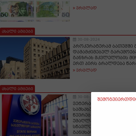
ვრცლად
ახალი ამბები
30-08-2024
პროკურატურამ ბათუმში 
დამამძიმებელ გარემოებ
განზრახ მკვლელობის მ
ერთ პირს ბრალდება წარ
ვრცლად
ახალი ამბები
30-08-2024
შემოგვიერთდით
ვეტერანების საქმეთა ს
სამსახური ვეტერანებსა 
წევრების აკრედიტებულ 
უმაღლეს საგანმანათლე
სწავლების დაფინასების 
განცხადებას ავრცელებს