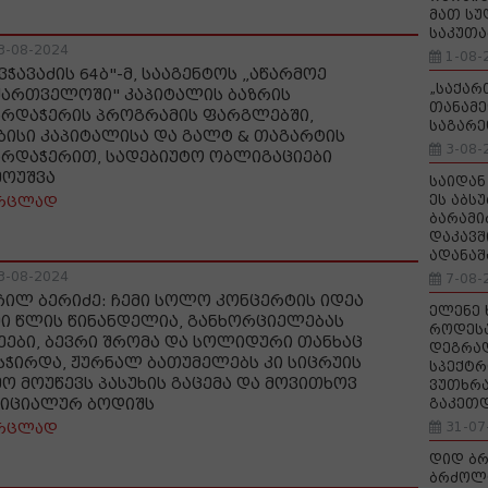
მათ სუ
საკუთა
3-08-2024
1-08-
ვჭავაძის 64ბ"-მ, სააგენტოს „აწარმოე
„საქა
ქართველოში" კაპიტალის ბაზრის
თანამე
არდაჭერის პროგრამის ფარგლებში,
საგარე
ბისი კაპიტალისა და გალტ & თაგარტის
3-08-
არდაჭერით, სადებიუტო ობლიგაციები
მოუშვა
საიდან
ეს აბს
რცლად
ბარამი
დაკავშ
ადანაშ
3-08-2024
7-08-
ჩილ ბერიძე: ჩემი სოლო კონცერტის იდეა
ელენე 
მი წლის წინანდელია, განხორციელებას
როდეს
ეები, ბევრი შრომა და სოლიდური თანხაც
დეგრა
სჭირდა, ჟურნალ ბათუმელებს კი სიცრუის
სპექტრ
მო მოუწევს პასუხის გაცემა და მოვითხოვ
ვუთხრა
იციალურ ბოდიშს
გაკეთ
31-07
რცლად
დიდ ბრ
ბრძოლ