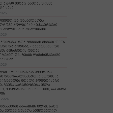
ლ უფრო მეტად გამოავლინეს
რი სახე
2026
რთველო და დასავლეთის
დროვე პოლიტიკა“: ექსპერტები
ო პოლიტიკის რეალიებზე
2026
 მოიტანა, რომ ტყვეებს ვხვრეტდით?
ურდი და ბოდვაა, - ზაქარეიშვილი
ძეს აფხაზეთის ომთან
ირებით ფაქტების დამახინჯებაში
აულებს
2026
ხოშტარია ციხიდან იმუქრება:
აც დემორალიზებულია პოლიცია,
დირებულია მთელი პოლიტიკური
ი, ჩვენს პარტნიორებს უნდა
თ, მეგობრებო, ჩვენ ვიცით, რა უნდა
დეს
-2026
იტანეთში უკრაინის ელჩი: ნატო
ის ველზე რუსეთს ათწლეულით