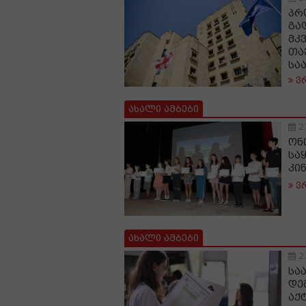
პრ
გა
მკ
თა
სა
ვ
ახალი ამბები
2
ონ
სა
კი
ვ
ახალი ამბები
2
სა
დე
აქ