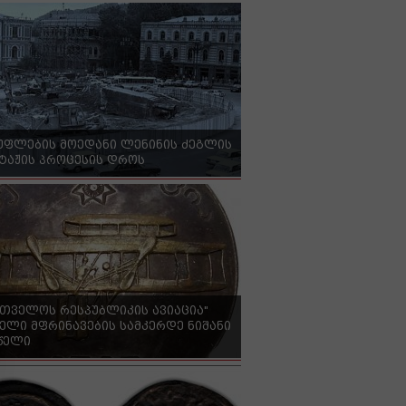
უფლების მოედანი ლენინის ძეგლის
ტაჟის პროცესის დროს
რთველოს რესპუბლიკის ავიაცია"
ელი მფრინავების სამკერდე ნიშანი
 წელი