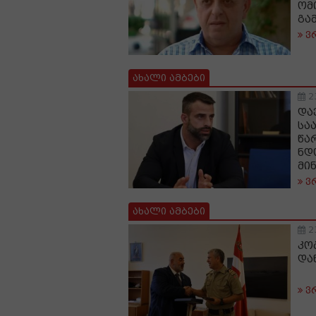
ომ
გა
ვ
ახალი ამბები
2
და
სა
წა
ნდ
მი
ვ
ახალი ამბები
2
კო
და
ვ