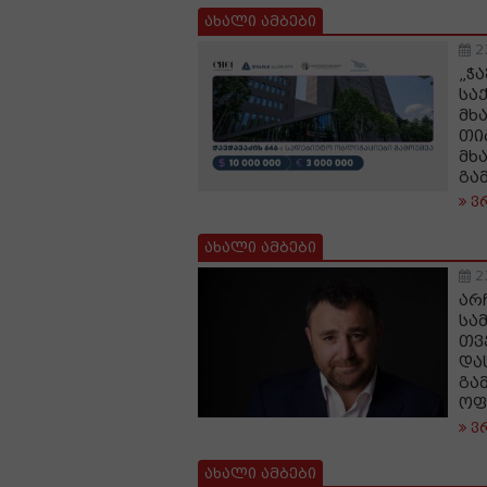
ახალი ამბები
2
„ჭა
სა
მხ
თი
მხ
გა
ვ
ახალი ამბები
2
არ
სა
თვ
და
გა
ოფ
ვ
ახალი ამბები