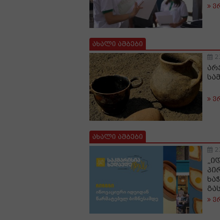
ვ
ახალი ამბები
2
არ
სა
ვ
ახალი ამბები
2
„ი
პი
ხა
გა
ვ