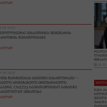
რცლად
3-08-2024
ქეოლოგიური ექსპედიცია ფიჭვნარის
მაროვნის ტერიტორიაზე
რცლად
POLITIC
ლაიენი
წინააღ
26-01
3-08-2024
დეის წარმატებას სიჯიუტე გასაზღვრავს“ –
რველი არტიზანული ინდუსტრიული
ყველა
ჭაპური, ChiZZZy საერთაშორისო ბაზარზე
ნანა კ
სასვლელად ემზადება
ხელისუ
რცლად
მთელი 
ეძახდა
ოპოზიც