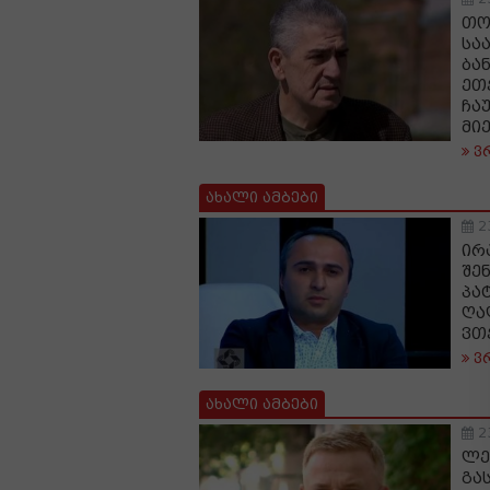
თო
სა
ბა
ეთ
ჩა
მი
ვ
ახალი ამბები
2
ირ
შე
პა
ღა
ვთ
ვ
ახალი ამბები
2
ლე
გა