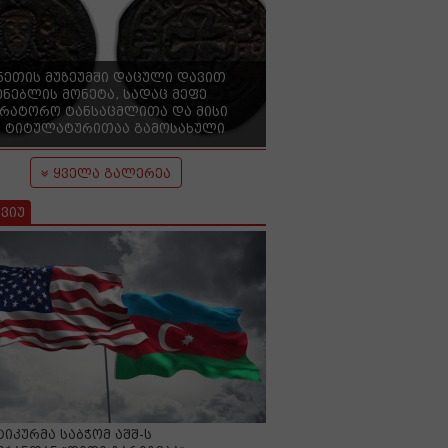
ნეთის მუზეუმში დაცული დავით
ენებლის მონეტა, სადაც მეფე
ერატორო ტანსაცმლითა და მისი
 ტიტულატურითაა გამოსახული
ყველა გალერეა
ვიუ
იკურმა საბჭომ აშშ-ს