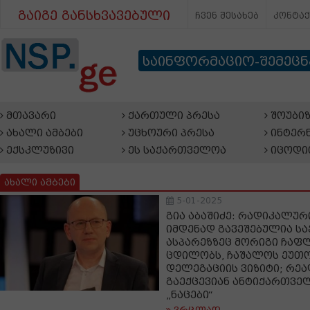
გაიგე განსხვავებული
ჩვენ შესახებ
კონტა
საინფორმაციო-შემეც
მთავარი
ქართული პრესა
შოუბიზ
ახალი ამბები
უცხოური პრესა
ინტერნ
ექსკლუზივი
ეს საქართველოა
იცოდი
ახალი ამბები
5-01-2025
გია აბაშიძე: რადიკალურ
იმდენად გავეშებულია ს
ასპარეზზეც მორიგი ჩაფლ
ცდილობს, ჩაშალოს ეუთო
დელეგაციის ვიზიტი; რე
გაექცევიან ანტიქართვე
„ნაცები“