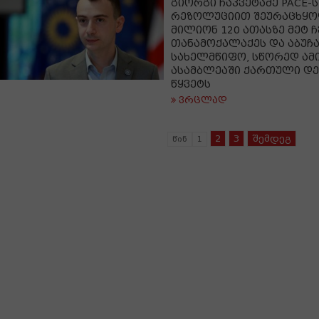
გიორგი ჩაკვეტაძე PACE-ს
რეზოლუციით შეურაცხყოფ
მილიონ 120 ათასზე მეტ ჩ
თანამოქალაქეს და აბუჩ
სახელმწიფო, სწორედ ამი
ასამბლეაში ქართული დე
წყვეტს
ვრცლად
2
3
შემდეგ
წინ
1