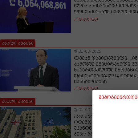
ნათია თურნავამ საპენსი
წლის საინვესტიციო შედე
ღონისძიებაში მიიღო მო
ვრცლად
ახალი ამბები
31-03-2025
ლევან დავითაშვილი: „ინ
კანონში ინიცირებული ც
საქართველოში ინოვაცი
ორიენტირებულ სექტორე
წაახალისებს
ვრცლად
შემოგვიერთდით
ახალი ამბები
31-03-2025
პროკურატურამ განსაკუ
ოდენობით ნარკოტიკული
უკანონო შეძენისა და შე
პირს ბრალდება წარუდგი