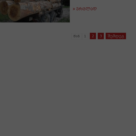
ვრცლად
2
3
შემდეგ
წინ
1