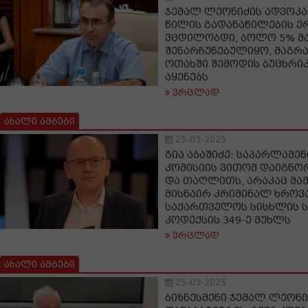
ჯემალ ლეონიძის ადვოკატ
წილის გადანაწილების ე
ვცდილობდი, ბოლო 5% მ
შენარჩუნებულიყო, მაგრ
ოთახში შემოდის ბუცხრი
აყენებს
ვრცლად
ახალი ამბები
25-03-2025
გია აბაშიძე: საპარლამე
კომისიის ვითომ დაიგნო
და თაღლითს, არაკაც მამ
მისნაირ კრიმინალ ხროვა
საქართველოს სისხლის 
კოდექსის 349-ე მუხლს
ვრცლად
ახალი ამბები
25-03-2025
ბიზნესმენი ჯემალ ლეონი