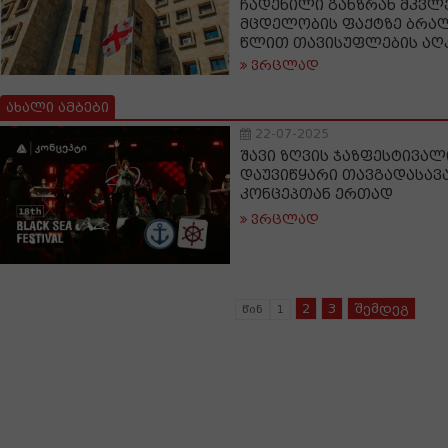
ჩადენილი განზრახ მკვ
მცდელობის ფაქტზე ბრალ
წლით თავისუფლების აღკ
ვრცლად
ახალი ამბები
22-07-2025
შავი ზღვის ჯაზფესტივალ
დაუვიწყარი თავგადასავ
კონცეპთან ერთად
ვრცლად
2
3
შემდეგ
წინ
1