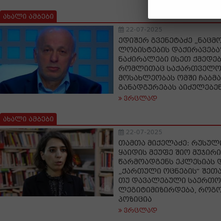
ახალი ამბები
22-07-2025
ედიშერ გვენეტაძე „ნაცმ
ლობისტების დაქირავებაზ
ნაძირალები ისეთ ქმედებ
რომლითაც საქართველოს
მოსახლეობას ომში ჩაბმა
განადგურებას აიძულებე
ვრცლად
ახალი ამბები
22-07-2025
თამთა მიქელაძე: რუსულ
ყაიდის მეუფე შიო მუჯირი
წარმოადგენს ეკლესიას დ
„ქართული ოცნების“ შეთა
თუ დავალებული საერთო 
ლეგიტიმიზირდება, როგ
პოზიცია
ვრცლად