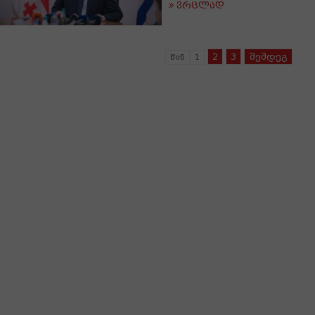
ვრცლად
2
3
შემდეგ
წინ
1