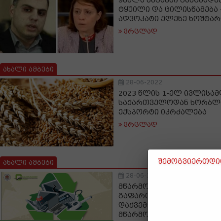
ყველა მსგავსი განცხად
ტყუილი და ცილისწამება 
ადვოკატი ელენე ხოშტარ
ვრცლად
ახალი ამბები
28-06-2022
2023 წლის 1-ელ ივლისამ
საქართველოდან ხორბლი
ექსპორტი იკრძალება
ვრცლად
შემოგვიერთდით
ახალი ამბები
28-06-2022
მწარმოებლის
გაფართოებულვალდებუ
დაქვემდებარებული პრო
მწარმოებლების, იმპორტ